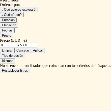
0 resultados
Ordenar por:
¿Qué quieres explorar?
¿Qué ofrece?
Duración
Ubicación
Fechas
Precio
Precio (EUR - €)
-
Limpiar
Cancelar
Aplicar
Tipo de sesión
Idiomas
No se encontraron listados que coincidan con tus criterios de búsqueda
Restablecer filtros