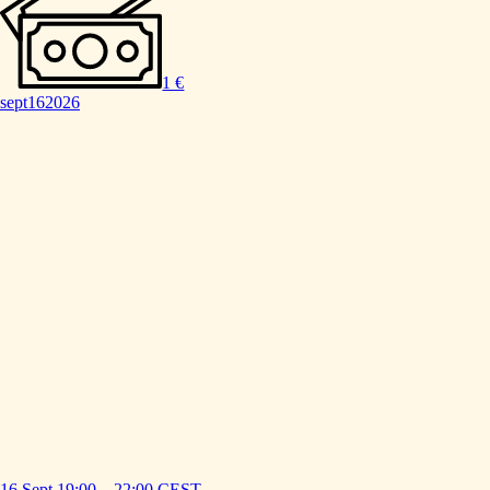
1 €
sept
16
2026
16 Sept
19:00
–
22:00
CEST