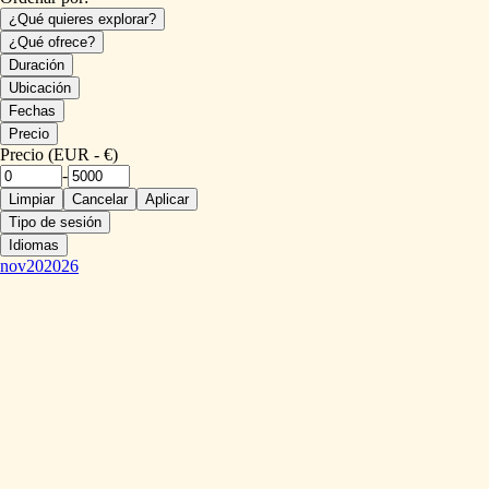
¿Qué quieres explorar?
¿Qué ofrece?
Duración
Ubicación
Fechas
Precio
Precio (EUR - €)
-
Limpiar
Cancelar
Aplicar
Tipo de sesión
Idiomas
nov
20
2026