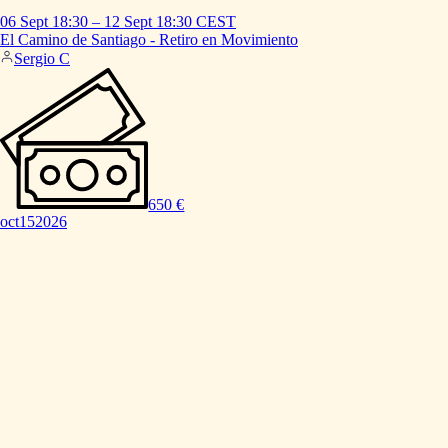
06 Sept
18:30
–
12 Sept
18:30
CEST
El
Camino
de
Santiago
-
Retiro
en
Movimiento
Sergio C
650 €
oct
15
2026