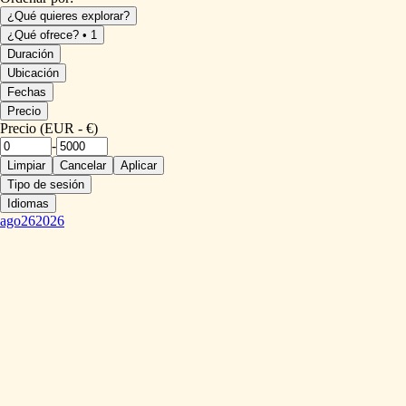
¿Qué quieres explorar?
¿Qué ofrece? • 1
Duración
Ubicación
Fechas
Precio
Precio (EUR - €)
-
Limpiar
Cancelar
Aplicar
Tipo de sesión
Idiomas
ago
26
2026