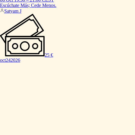
Escúchate
Más;
Cede
Menos.
Satyam J
25 €
oct
24
2026