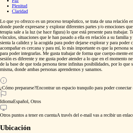
Paz
Plenitud
Claridad
Lo
que
yo
ofrezco
es
un
proceso
terapéutico,
se
trata
de
una
relación
en
donde
puede
expresarse
y
explorar
diferentes
partes
y
​/​
o
emociones
que
terapia
sale
a
la
luz
(se
hace
figura)
lo
que
está
presente
para
trabajar.
T
vínculos,
situaciones
que
le
han
pasado
a
ella
en
relación
a
su
familia
y
sienta
la
calidez
y
la
acogida
para
poder
dejarse
explorar
y
para
poder
acompañar
es
cercana
y
para
mí,
lo
más
importante
es
que
la
persona
s
para
poder
integrarlas.
Me
gusta
trabajar
de
forma
que
cuerpo-mente-e
sesión
es
diferente
y
me
gusta
poder
atender
a
lo
que
en
el
momento
ne
de
la
base
de
que
toda
persona
tiene
infinitas
posibilidades,
por
lo
que
misma,
donde
ambas
personas
aprendemos
y
sanamos.
¿Cómo prepararse?
Encontrar
un
espacio
tranquilo
para
poder
conectar
Idioma
Español, Otros
Otros puntos a tener en cuenta
A
través
del
e-mail
vas
a
recibir
un
enlac
Ubicación