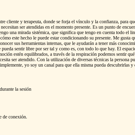
tre
cliente
y
terapeuta,
donde
se
forja
el
vínculo
y
la
confianza,
para
qu
necesitan
ser
atendidas
en
el
momento
presente.
Es
un
punto
de
encuen
engo
una
mirada
sistémica,
que
significa
que
tengo
en
cuenta
todo
el
li
cómo
este
hecho
le
puede
estar
condicionando
su
presente.
Me
gusta
q
conocer
sus
herramientas
internas,
que
le
ayudarán
a
tener
más
conocimi
e
pueda
sentir
libre
por
ser
tal
y
como
es,
con
todo
lo
que
hay.
El
espaci
moción
estén
equilibrados,
a
través
de
la
respiración
podemos
sentir
qué
cesita
ser
atendido.
Con
la
utilización
de
diversas
técnicas
la
persona
p
simplemente,
yo
soy
un
canal
para
que
ella
misma
pueda
descubrirlas
y
durante
la
sesión
e
de
conexión.