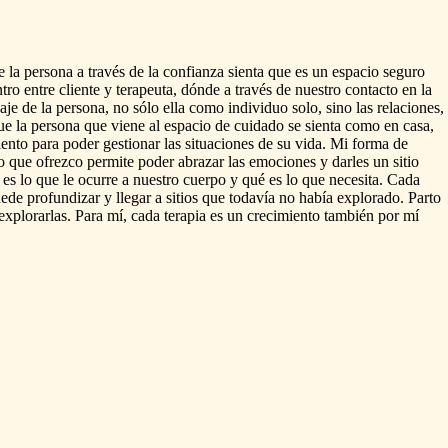
e
la
persona
a
través
de
la
confianza
sienta
que
es
un
espacio
seguro
tro
entre
cliente
y
terapeuta,
dónde
a
través
de
nuestro
contacto
en
la
naje
de
la
persona,
no
sólo
ella
como
individuo
solo,
sino
las
relaciones,
ue
la
persona
que
viene
al
espacio
de
cuidado
se
sienta
como
en
casa,
ento
para
poder
gestionar
las
situaciones
de
su
vida.
Mi
forma
de
o
que
ofrezco
permite
poder
abrazar
las
emociones
y
darles
un
sitio
es
lo
que
le
ocurre
a
nuestro
cuerpo
y
qué
es
lo
que
necesita.
Cada
uede
profundizar
y
llegar
a
sitios
que
todavía
no
había
explorado.
Parto
explorarlas.
Para
mí,
cada
terapia
es
un
crecimiento
también
por
mí