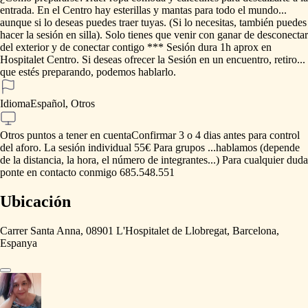
entrada.
En
el
Centro
hay
esterillas
y
mantas
para
todo
el
mundo...
aunque
si
lo
deseas
puedes
traer
tuyas.
(Si
lo
necesitas,
también
puedes
hacer
la
sesión
en
silla).
Solo
tienes
que
venir
con
ganar
de
desconectar
del
exterior
y
de
conectar
contigo
***
Sesión
dura
1h
aprox
en
Hospitalet
Centro.
Si
deseas
ofrecer
la
Sesión
en
un
encuentro,
retiro...
que
estés
preparando,
podemos
hablarlo.
Idioma
Español, Otros
Otros puntos a tener en cuenta
Confirmar
3
o
4
dias
antes
para
control
del
aforo.
La
sesión
individual
55€
Para
grupos
...hablamos
(depende
de
la
distancia,
la
hora,
el
número
de
integrantes...)
Para
cualquier
duda
ponte
en
contacto
conmigo
685.548.551
Ubicación
Carrer Santa Anna, 08901 L'Hospitalet de Llobregat, Barcelona,
Espanya