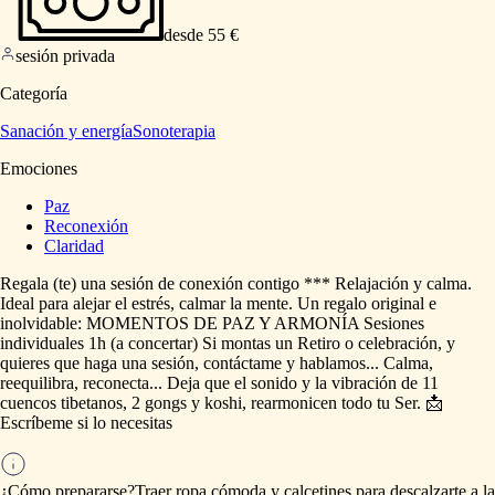
desde 55 €
sesión privada
Categoría
Sanación y energía
Sonoterapia
Emociones
Paz
Reconexión
Claridad
Regala
(te)
una
sesión
de
conexión
contigo
***
Relajación
y
calma.
Ideal
para
alejar
el
estrés,
calmar
la
mente.
Un
regalo
original
e
inolvidable:
MOMENTOS
DE
PAZ
Y
ARMONÍA
Sesiones
individuales
1h
(a
concertar)
Si
montas
un
Retiro
o
celebración,
y
quieres
que
haga
una
sesión,
contáctame
y
hablamos...
Calma,
reequilibra,
reconecta...
Deja
que
el
sonido
y
la
vibración
de
11
cuencos
tibetanos,
2
gongs
y
koshi,
rearmonicen
todo
tu
Ser.
📩
Escríbeme
si
lo
necesitas
¿Cómo prepararse?
Traer
ropa
cómoda
y
calcetines
para
descalzarte
a
la