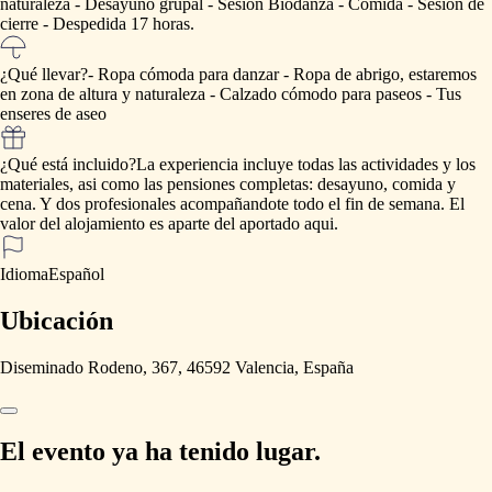
naturaleza
-
Desayuno
grupal
-
Sesión
Biodanza
-
Comida
-
Sesión
de
cierre
-
Despedida
17
horas.
¿Qué llevar?
-
Ropa
cómoda
para
danzar
-
Ropa
de
abrigo,
estaremos
en
zona
de
altura
y
naturaleza
-
Calzado
cómodo
para
paseos
-
Tus
enseres
de
aseo
¿Qué está incluido?
La
experiencia
incluye
todas
las
actividades
y
los
materiales,
asi
como
las
pensiones
completas:
desayuno,
comida
y
cena.
Y
dos
profesionales
acompañandote
todo
el
fin
de
semana.
El
valor
del
alojamiento
es
aparte
del
aportado
aqui.
Idioma
Español
Ubicación
Diseminado Rodeno, 367, 46592 Valencia, España
El evento ya ha tenido lugar.