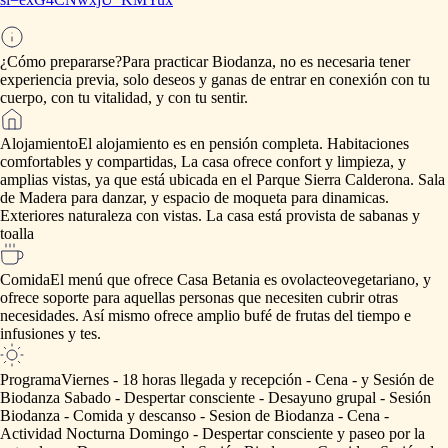
¿Cómo prepararse?
Para
practicar
Biodanza,
no
es
necesaria
tener
experiencia
previa,
solo
deseos
y
ganas
de
entrar
en
conexión
con
tu
cuerpo,
con
tu
vitalidad,
y
con
tu
sentir.
Alojamiento
El
alojamiento
es
en
pensión
completa.
Habitaciones
comfortables
y
compartidas,
La
casa
ofrece
confort
y
limpieza,
y
amplias
vistas,
ya
que
está
ubicada
en
el
Parque
Sierra
Calderona.
Sala
de
Madera
para
danzar,
y
espacio
de
moqueta
para
dinamicas.
Exteriores
naturaleza
con
vistas.
La
casa
está
provista
de
sabanas
y
toalla
Comida
El
menú
que
ofrece
Casa
Betania
es
ovolacteovegetariano,
y
ofrece
soporte
para
aquellas
personas
que
necesiten
cubrir
otras
necesidades.
Así
mismo
ofrece
amplio
bufé
de
frutas
del
tiempo
e
infusiones
y
tes.
Programa
Viernes
-
18
horas
llegada
y
recepción
-
Cena
-
y
Sesión
de
Biodanza
Sabado
-
Despertar
consciente
-
Desayuno
grupal
-
Sesión
Biodanza
-
Comida
y
descanso
-
Sesion
de
Biodanza
-
Cena
-
Actividad
Nocturna
Domingo
-
Despertar
consciente
y
paseo
por
la