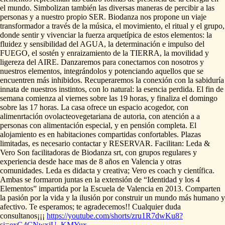
el
mundo.
Simbolizan
también
las
diversas
maneras
de
percibir
a
las
personas
y
a
nuestro
propio
SER.
Biodanza
nos
propone
un
viaje
transformador
a
través
de
la
música,
el
movimiento,
el
ritual
y
el
grupo,
donde
sentir
y
vivenciar
la
fuerza
arquetípica
de
estos
elementos:
la
fluidez
y
sensibilidad
del
AGUA,
la
determinación
e
impulso
del
FUEGO,
el
sostén
y
enraizamiento
de
la
TIERRA,
la
movilidad
y
ligereza
del
AIRE.
Danzaremos
para
conectarnos
con
nosotros
y
nuestros
elementos,
integrándolos
y
potenciando
aquellos
que
se
encuentren
más
inhibidos.
Recuperaremos
la
conexión
con
la
sabiduría
innata
de
nuestros
instintos,
con
lo
natural:
la
esencia
perdida.
El
fin
de
semana
comienza
al
viernes
sobre
las
19
horas,
y
finaliza
el
domingo
sobre
las
17
horas.
La
casa
ofrece
un
espacio
acogedor,
con
alimenrtación
ovolacteovegetariana
de
autoria,
con
atención
a
a
personas
con
alimentación
especial,
y
en
pensión
completa.
El
alojamiento
es
en
habitaciones
compartidas
confortables.
Plazas
limitadas,
es
necesario
contactar
y
RESERVAR.
Facilitan:
Leda
&
Vero
Son
facilitadoras
de
Biodanza
srt,
con
grupos
regulares
y
experiencia
desde
hace
mas
de
8
años
en
Valencia
y
otras
comunidades.
Leda
es
didacta
y
creativa;
Vero
es
coach
y
científica.
Ambas
se
formaron
juntas
en
la
extensión
de
“Identidad
y
los
4
Elementos”
impartida
por
la
Escuela
de
Valencia
en
2013.
Comparten
la
pasión
por
la
vida
y
la
ilusión
por
construir
un
mundo
más
humano
y
afectivo.
Te
esperamos;
te
agradecemos!!
Cualquier
duda
consultanos¡¡¡
https://youtube.com/shorts/zru1R7dwKu8?
si=exG4CNwxjU_KMYux