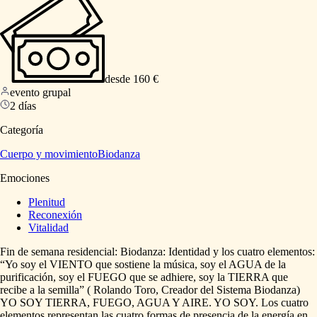
desde 160 €
evento grupal
2 días
Categoría
Cuerpo y movimiento
Biodanza
Emociones
Plenitud
Reconexión
Vitalidad
Fin
de
semana
residencial:
Biodanza:
Identidad
y
los
cuatro
elementos:
“Yo
soy
el
VIENTO
que
sostiene
la
música,
soy
el
AGUA
de
la
purificación,
soy
el
FUEGO
que
se
adhiere,
soy
la
TIERRA
que
recibe
a
la
semilla”
(
Rolando
Toro,
Creador
del
Sistema
Biodanza)
YO
SOY
TIERRA,
FUEGO,
AGUA
Y
AIRE.
YO
SOY.
Los
cuatro
elementos
representan
las
cuatro
formas
de
presencia
de
la
energía
en