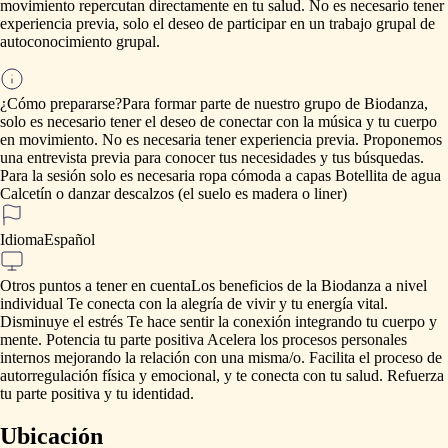
movimiento
repercutan
directamente
en
tu
salud.
No
es
necesario
tener
experiencia
previa,
solo
el
deseo
de
participar
en
un
trabajo
grupal
de
autoconocimiento
grupal.
¿Cómo prepararse?
Para
formar
parte
de
nuestro
grupo
de
Biodanza,
solo
es
necesario
tener
el
deseo
de
conectar
con
la
música
y
tu
cuerpo
en
movimiento.
No
es
necesaria
tener
experiencia
previa.
Proponemos
una
entrevista
previa
para
conocer
tus
necesidades
y
tus
búsquedas.
Para
la
sesión
solo
es
necesaria
ropa
cómoda
a
capas
Botellita
de
agua
Calcetín
o
danzar
descalzos
(el
suelo
es
madera
o
liner)
Idioma
Español
Otros puntos a tener en cuenta
Los
beneficios
de
la
Biodanza
a
nivel
individual
Te
conecta
con
la
alegría
de
vivir
y
tu
energía
vital.
Disminuye
el
estrés
Te
hace
sentir
la
conexión
integrando
tu
cuerpo
y
mente.
Potencia
tu
parte
positiva
Acelera
los
procesos
personales
internos
mejorando
la
relación
con
una
misma
​/​
o.
Facilita
el
proceso
de
autorregulación
física
y
emocional,
y
te
conecta
con
tu
salud.
Refuerza
tu
parte
positiva
y
tu
identidad.
Ubicación