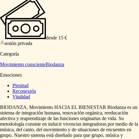
desde 15 €
sesión privada
Categoría
Movimiento consciente
Biodanza
Emociones
Plenitud
Reconexión
Vitalidad
BIODANZA,
Movimiento
HACIA
EL
BIENESTAR
Biodanza
es
un
sistema
de
integración
humana,
renovación
orgánica,
reeducación
afectiva
y
reaprendizaje
de
las
funciones
originarias
de
vida.
Su
metodología
consiste
en
inducir
vivencias
integradoras
por
medio
de
la
música,
del
canto,
del
movimiento
y
de
situaciones
de
encuentro
en
grupo.
Nuestro
sistema
está
diseñado
para
que
grupo,
música
y