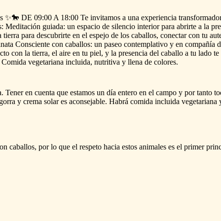
s
✨🐎
DE
09:00
A
18:00
Te
invitamos
a
una
experiencia
transformado
s:
Meditación
guiada:
un
espacio
de
silencio
interior
para
abrirte
a
la
pre
a
tierra
para
descubrirte
en
el
espejo
de
los
caballos,
conectar
con
tu
aut
nata
Consciente
con
caballos:
un
paseo
contemplativo
y
en
compañía
d
cto
con
la
tierra,
el
aire
en
tu
piel,
y
la
presencia
del
caballo
a
tu
lado
te
Comida
vegetariana
incluida,
nutritiva
y
llena
de
colores.
a.
Tener
en
cuenta
que
estamos
un
día
entero
en
el
campo
y
por
tanto
to
gorra
y
crema
solar
es
aconsejable.
Habrá
comida
incluida
vegetariana
on
caballos,
por
lo
que
el
respeto
hacia
estos
animales
es
el
primer
princ