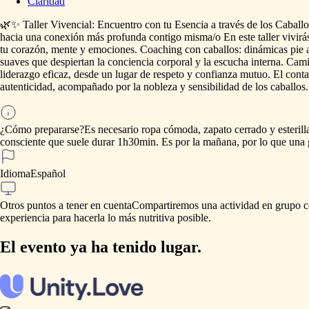
Claridad
🌿✨
Taller
Vivencial:
Encuentro
con
tu
Esencia
a
través
de
los
Caballo
hacia
una
conexión
más
profunda
contigo
misma
​/​
o
En
este
taller
vivirá
tu
corazón,
mente
y
emociones.
Coaching
con
caballos:
dinámicas
pie
suaves
que
despiertan
la
conciencia
corporal
y
la
escucha
interna.
Cami
liderazgo
eficaz,
desde
un
lugar
de
respeto
y
confianza
mutuo.
El
conta
autenticidad,
acompañado
por
la
nobleza
y
sensibilidad
de
los
caballos.
¿Cómo prepararse?
Es
necesario
ropa
cómoda,
zapato
cerrado
y
esterill
consciente
que
suele
durar
1h30min.
Es
por
la
mañana,
por
lo
que
una
Idioma
Español
Otros puntos a tener en cuenta
Compartiremos
una
actividad
en
grupo
c
experiencia
para
hacerla
lo
más
nutritiva
posible.
El evento ya ha tenido lugar.