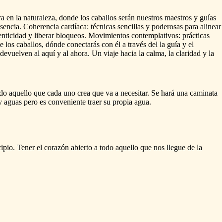
ra
en
la
naturaleza,
donde
los
caballos
serán
nuestros
maestros
y
guías
sencia.
Coherencia
cardíaca:
técnicas
sencillas
y
poderosas
para
alinear
enticidad
y
liberar
bloqueos.
Movimientos
contemplativos:
prácticas
e
los
caballos,
dónde
conectarás
con
él
a
través
del
la
guía
y
el
devuelven
al
aquí
y
al
ahora.
Un
viaje
hacia
la
calma,
la
claridad
y
la
do
aquello
que
cada
uno
crea
que
va
a
necesitar.
Se
hará
una
caminata
y
aguas
pero
es
conveniente
traer
su
propia
agua.
ipio.
Tener
el
corazón
abierto
a
todo
aquello
que
nos
llegue
de
la