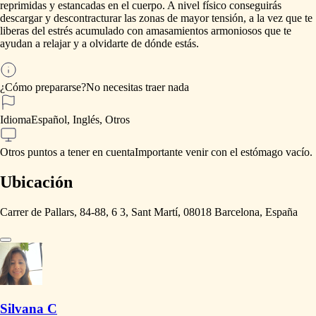
reprimidas
y
estancadas
en
el
cuerpo.
A
nivel
físico
conseguirás
descargar
y
descontracturar
las
zonas
de
mayor
tensión,
a
la
vez
que
te
liberas
del
estrés
acumulado
con
amasamientos
armoniosos
que
te
ayudan
a
relajar
y
a
olvidarte
de
dónde
estás.
¿Cómo prepararse?
No
necesitas
traer
nada
Idioma
Español, Inglés, Otros
Otros puntos a tener en cuenta
Importante
venir
con
el
estómago
vacío.
Ubicación
Carrer de Pallars, 84-88, 6 3, Sant Martí, 08018 Barcelona, España
Silvana C