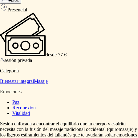
Fotos
Presencial
desde 77 €
sesión privada
Categoría
Bienestar integral
Masaje
Emociones
Paz
Reconexión
Vitalidad
Sesión
enfocada
a
encontrar
el
equilibrio
que
tu
cuerpo
y
espíritu
necesita
con
la
fusión
del
masaje
tradicional
occidental
(quiromasaje)
y
los
ligeros
estiramientos
del
tailandés
que
te
ayudarán
soltar
emociones