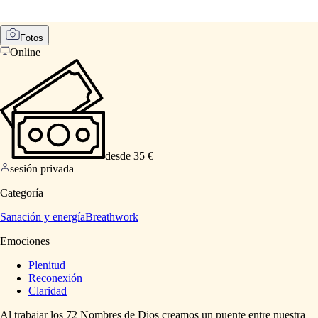
Fotos
Online
desde 35 €
sesión privada
Categoría
Sanación y energía
Breathwork
Emociones
Plenitud
Reconexión
Claridad
Al
trabajar
los
72
Nombres
de
Dios
creamos
un
puente
entre
nuestra