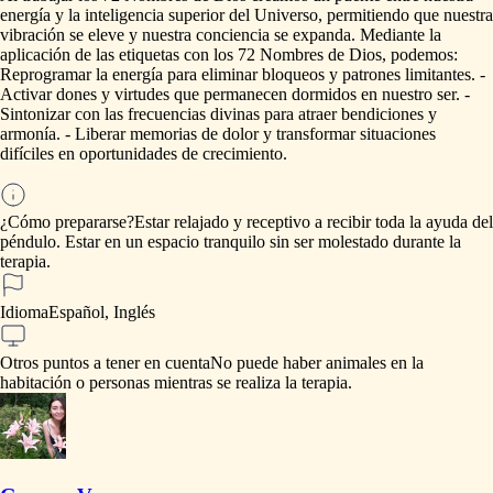
energía
y
la
inteligencia
superior
del
Universo,
permitiendo
que
nuestra
vibración
se
eleve
y
nuestra
conciencia
se
expanda.
Mediante
la
aplicación
de
las
etiquetas
con
los
72
Nombres
de
Dios,
podemos:
Reprogramar
la
energía
para
eliminar
bloqueos
y
patrones
limitantes.
-
Activar
dones
y
virtudes
que
permanecen
dormidos
en
nuestro
ser.
-
Sintonizar
con
las
frecuencias
divinas
para
atraer
bendiciones
y
armonía.
-
Liberar
memorias
de
dolor
y
transformar
situaciones
difíciles
en
oportunidades
de
crecimiento.
¿Cómo prepararse?
Estar
relajado
y
receptivo
a
recibir
toda
la
ayuda
del
péndulo.
Estar
en
un
espacio
tranquilo
sin
ser
molestado
durante
la
terapia.
Idioma
Español, Inglés
Otros puntos a tener en cuenta
No
puede
haber
animales
en
la
habitación
o
personas
mientras
se
realiza
la
terapia.