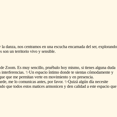
y
la
danza,
nos
centramos
en
una
escucha
encarnada
del
ser,
explorando
s
son
un
territorio
vivo
y
sensible.
de
Zoom.
Es
muy
sencillo,
pruébalo
hoy
mismo,
si
tienes
alguna
duda
n
interferencias.
✨Un
espacio
íntimo
donde
te
sientas
cómodamente
y
que
que
me
permitan
verte
en
movimiento
y
en
presencia.
arde,
me
lo
comunicas
antes,
por
favor.
✨Quizá
algún
día
necesite
ndo
que
todos
estos
matices
armonicen
y
den
calidad
a
este
espacio
que