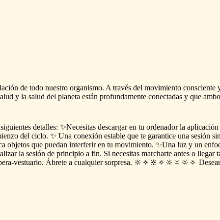
lación
de
todo
nuestro
organismo.
A
través
del
movimiento
consciente
salud
y
la
salud
del
planeta
están
profundamente
conectadas
y
que
ambo
siguientes
detalles:
✨Necesitas
descargar
en
tu
ordenador
la
aplicación
ienzo
del
ciclo.
✨
Una
conexión
estable
que
te
garantice
una
sesión
si
ca
objetos
que
puedan
interferir
en
tu
movimiento.
✨Una
luz
y
un
enfo
alizar
la
sesión
de
principio
a
fin.
Si
necesitas
marcharte
antes
o
llegar
t
pera-vestuario.
Ábrete
a
cualquier
sorpresa.
🔆🔅🔆🔅🔆🔅🔆🔅
Desea