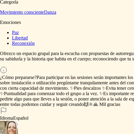
Categoría
Movimiento consciente
Danza
Emociones
Paz
Libertad
Reconexión
Ofrezco
un
espacio
grupal
para
la
escucha
con
propuestas
de
autorregu
su
sabiduría
y
la
historia
que
habita
en
el
cuerpo;
reconociendo
que
tu
¿Cómo prepararse?
Para
participar
en
las
sesiones
serán
importantes
los
sobre
instalación
o
utilización
pregúntame
tranquilamente
antes
del
com
con
cierta
capacidad
de
movimiento.
✨Pies
descalzos
✨Evita
tener
cer
✨Puntualidad
para
comenzar
todo
el
grupo
a
la
vez.
✨Es
importante
re
pedirte
algo
para
que
lleves
a
la
sesión,
o
poner
atención
a
la
sala
de
es
entre
todas
podemos
cuidar
y
seguir
creando🙌🔆🙏
Mil
gracias
Idioma
Español