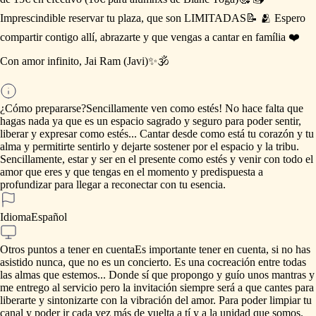
Imprescindible
reservar
tu
plaza,
que
son
LIMITADAS📝
🫂
Espero
compartir
contigo
allí,
abrazarte
y
que
vengas
a
cantar
en
família
❤️
Con
amor
infinito,
Jai
Ram
(Javi)✨🕉️
¿Cómo prepararse?
Sencillamente
ven
como
estés!
No
hace
falta
que
hagas
nada
ya
que
es
un
espacio
sagrado
y
seguro
para
poder
sentir,
liberar
y
expresar
como
estés...
Cantar
desde
como
está
tu
corazón
y
tu
alma
y
permitirte
sentirlo
y
dejarte
sostener
por
el
espacio
y
la
tribu.
Sencillamente,
estar
y
ser
en
el
presente
como
estés
y
venir
con
todo
el
amor
que
eres
y
que
tengas
en
el
momento
y
predispuesta
a
profundizar
para
llegar
a
reconectar
con
tu
esencia.
Idioma
Español
Otros puntos a tener en cuenta
Es
importante
tener
en
cuenta,
si
no
has
asistido
nunca,
que
no
es
un
concierto.
Es
una
cocreación
entre
todas
las
almas
que
estemos...
Donde
sí
que
propongo
y
guío
unos
mantras
y
me
entrego
al
servicio
pero
la
invitación
siempre
será
a
que
cantes
para
liberarte
y
sintonizarte
con
la
vibración
del
amor.
Para
poder
limpiar
tu
canal
y
poder
ir
cada
vez
más
de
vuelta
a
tí
y
a
la
unidad
que
somos.