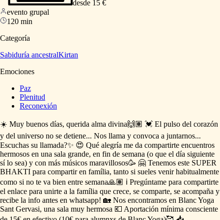
desde 15 €
evento grupal
120 min
Categoría
Sabiduría ancestral
Kirtan
Emociones
Paz
Plenitud
Reconexión
☀️
Muy
buenos
días,
querida
alma
divina🙌🏽
💓
El
pulso
del
corazón
y
del
universo
no
se
detiene...
Nos
llama
y
convoca
a
juntarnos...
Escuchas
su
llamada?✨
😍
Qué
alegría
me
da
compartirte
encuentros
hermosos
en
una
sala
grande,
en
fin
de
semana
(o
que
el
día
siguiente
sí
lo
sea)
y
con
más
músicos
maravillosos🥳
🤗
Tenemos
este
SUPER
BHAKTI
para
compartir
en
família,
tanto
si
sueles
venir
habitualmente
como
si
no
te
va
bien
entre
semana🙏🏽
ℹ️
Pregúntame
para
compartirte
el
enlace
para
unirte
a
la
família
que
crece,
se
comparte,
se
acompaña
y
recibe
la
info
antes
en
whatsapp!
🏡
Nos
encontramos
en
Blanc
Yoga
Sant
Gervasi,
una
sala
muy
hermosa
💶
Aportación
mínima
consciente
de
15€
en
efectivo
(10€
para
alumnxs
de
Blanc
Yoga)🥰
📥