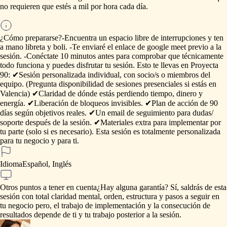
no
requieren
que
estés
a
mil
por
hora
cada
día.
¿Cómo prepararse?
-Encuentra
un
espacio
libre
de
interrupciones
y
ten
a
mano
libreta
y
boli.
-Te
enviaré
el
enlace
de
google
meet
previo
a
la
sesión.
-Conéctate
10
minutos
antes
para
comprobar
que
técnicamente
todo
funciona
y
puedes
disfrutar
tu
sesión.
Esto
te
llevas
en
Proyecta
90:
✔Sesión
personalizada
individual,
con
socio
​/​
s
o
miembros
del
equipo.
(Pregunta
disponibilidad
de
sesiones
presenciales
si
estás
en
Valencia)
✔Claridad
de
dónde
estás
perdiendo
tiempo,
dinero
y
energía.
✔Liberación
de
bloqueos
invisibles.
✔Plan
de
acción
de
90
días
según
objetivos
reales.
✔Un
email
de
seguimiento
para
dudas
​/​
soporte
después
de
la
sesión.
✔Materiales
extra
para
implementar
por
tu
parte
(solo
si
es
necesario).
Esta
sesión
es
totalmente
personalizada
para
tu
negocio
y
para
ti.
Idioma
Español, Inglés
Otros puntos a tener en cuenta
¿Hay
alguna
garantía?
Sí,
saldrás
de
esta
sesión
con
total
claridad
mental,
orden,
estructura
y
pasos
a
seguir
en
tu
negocio
pero,
el
trabajo
de
implementación
y
la
consecución
de
resultados
depende
de
ti
y
tu
trabajo
posterior
a
la
sesión.