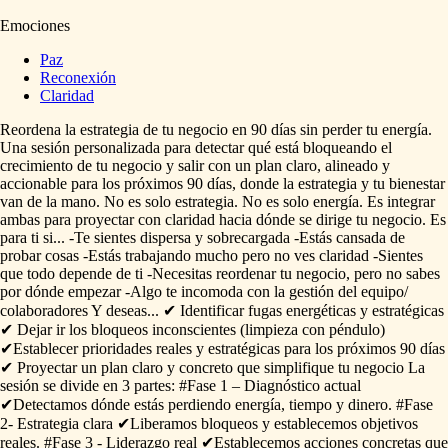
Emociones
Paz
Reconexión
Claridad
Reordena
la
estrategia
de
tu
negocio
en
90
días
sin
perder
tu
energía.
Una
sesión
personalizada
para
detectar
qué
está
bloqueando
el
crecimiento
de
tu
negocio
y
salir
con
un
plan
claro,
alineado
y
accionable
para
los
próximos
90
días,
donde
la
estrategia
y
tu
bienestar
van
de
la
mano.
No
es
solo
estrategia.
No
es
solo
energía.
Es
integrar
ambas
para
proyectar
con
claridad
hacia
dónde
se
dirige
tu
negocio.
Es
para
ti
si...
-Te
sientes
dispersa
y
sobrecargada
-Estás
cansada
de
probar
cosas
-Estás
trabajando
mucho
pero
no
ves
claridad
-Sientes
que
todo
depende
de
ti
-Necesitas
reordenar
tu
negocio,
pero
no
sabes
por
dónde
empezar
-Algo
te
incomoda
con
la
gestión
del
equipo
​/​
colaboradores
Y
deseas...
✔
Identificar
fugas
energéticas
y
estratégicas
✔
Dejar
ir
los
bloqueos
inconscientes
(limpieza
con
péndulo)
✔Establecer
prioridades
reales
y
estratégicas
para
los
próximos
90
días
✔
Proyectar
un
plan
claro
y
concreto
que
simplifique
tu
negocio
La
sesión
se
divide
en
3
partes:
#Fase
1
–
Diagnóstico
actual
✔Detectamos
dónde
estás
perdiendo
energía,
tiempo
y
dinero.
#Fase
2-
Estrategia
clara
✔Liberamos
bloqueos
y
establecemos
objetivos
reales.
#Fase
3
-
Liderazgo
real
✔Establecemos
acciones
concretas
que