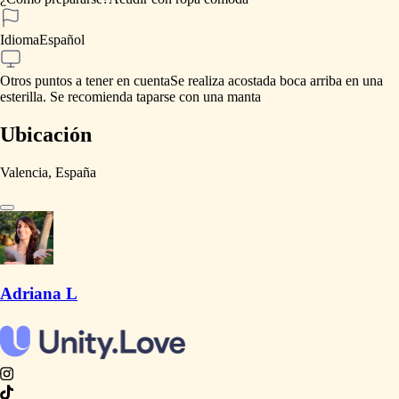
Idioma
Español
Otros puntos a tener en cuenta
Se
realiza
acostada
boca
arriba
en
una
esterilla.
Se
recomienda
taparse
con
una
manta
Ubicación
Valencia, España
Adriana L