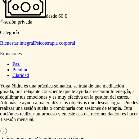
desde 60 €
sesión privada
Categoría
Bienestar integral
Psicoterapia corporal
Emociones
Paz
Plenitud
Claridad
Yoga
Nidra
es
una
práctica
somática,
se
trata
de
una
meditación
guiada,
una
relajante
consciente
que
te
ayuda
a
restaurar
tu
energía,
a
equilibrar
tus
emociones
y
es
muy
efectiva
en
la
gestión
del
estrés.
Además
te
ayuda
a
materializar
los
objetivos
que
deseas
lograr.
Puedes
realizar
una
sesión
suelta
o
combinarla
con
sesiones
de
terapia.
Otra
opción
es
realizar
un
proceso
y
en
este
caso
la
recomendación
es
hacer.
1
sesión
mensual.
¿Cómo prepararse?
Acudir
con
ropa
cómoda