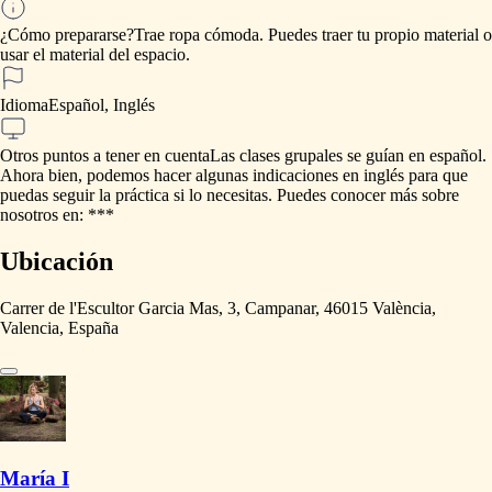
¿Cómo prepararse?
Trae
ropa
cómoda.
Puedes
traer
tu
propio
material
o
usar
el
material
del
espacio.
Idioma
Español, Inglés
Otros puntos a tener en cuenta
Las
clases
grupales
se
guían
en
español.
Ahora
bien,
podemos
hacer
algunas
indicaciones
en
inglés
para
que
puedas
seguir
la
práctica
si
lo
necesitas.
Puedes
conocer
más
sobre
nosotros
en:
***
Ubicación
Carrer de l'Escultor Garcia Mas, 3, Campanar, 46015 València,
Valencia, España
María I