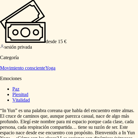
desde 15 €
sesión privada
Categoría
Movimiento consciente
Yoga
Emociones
Paz
Plenitud
Vitalidad
“In
Yun”
es
una
palabra
coreana
que
habla
del
encuentro
entre
almas.
El
cruce
de
caminos
que,
aunque
parezca
casual,
nace
de
algo
más
profundo.
Elegí
este
nombre
para
mi
espacio
porque
cada
clase,
cada
persona,
cada
respiración
compartida…
tiene
su
razón
de
ser.
Este
espacio
nace
desde
ese
encuentro
con
propósito.
Bienvenidx
a
In
Yun