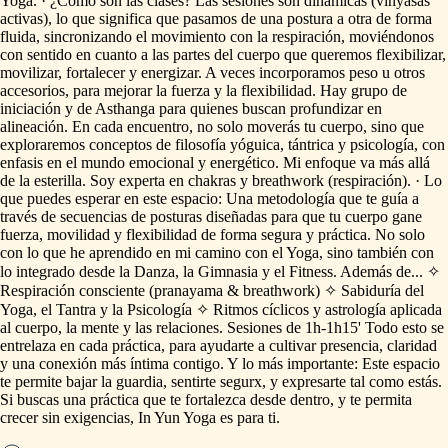
Yoga.
·
¿Cómo
son
las
clases?
Las
sesiones
son
dinámicas
(vinyasas
activas),
lo
que
significa
que
pasamos
de
una
postura
a
otra
de
forma
fluida,
sincronizando
el
movimiento
con
la
respiración,
moviéndonos
con
sentido
en
cuanto
a
las
partes
del
cuerpo
que
queremos
flexibilizar,
movilizar,
fortalecer
y
energizar.
A
veces
incorporamos
peso
u
otros
accesorios,
para
mejorar
la
fuerza
y
la
flexibilidad.
Hay
grupo
de
iniciación
y
de
Asthanga
para
quienes
buscan
profundizar
en
alineación.
En
cada
encuentro,
no
solo
moverás
tu
cuerpo,
sino
que
exploraremos
conceptos
de
filosofía
yóguica,
tántrica
y
psicología,
con
enfasis
en
el
mundo
emocional
y
energético.
Mi
enfoque
va
más
allá
de
la
esterilla.
Soy
experta
en
chakras
y
breathwork
(respiración).
·
Lo
que
puedes
esperar
en
este
espacio:
Una
metodología
que
te
guía
a
través
de
secuencias
de
posturas
diseñadas
para
que
tu
cuerpo
gane
fuerza,
movilidad
y
flexibilidad
de
forma
segura
y
práctica.
No
solo
con
lo
que
he
aprendido
en
mi
camino
con
el
Yoga,
sino
también
con
lo
integrado
desde
la
Danza,
la
Gimnasia
y
el
Fitness.
Además
de...
✧
Respiración
consciente
(pranayama
&
breathwork)
✧
Sabiduría
del
Yoga,
el
Tantra
y
la
Psicología
✧
Ritmos
cíclicos
y
astrología
aplicada
al
cuerpo,
la
mente
y
las
relaciones.
Sesiones
de
1h-1h15'
Todo
esto
se
entrelaza
en
cada
práctica,
para
ayudarte
a
cultivar
presencia,
claridad
y
una
conexión
más
íntima
contigo.
Y
lo
más
importante:
Este
espacio
te
permite
bajar
la
guardia,
sentirte
segurx,
y
expresarte
tal
como
estás.
Si
buscas
una
práctica
que
te
fortalezca
desde
dentro,
y
te
permita
crecer
sin
exigencias,
In
Yun
Yoga
es
para
ti.