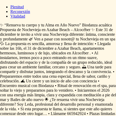
Plenitud
Reconexión
Vitalidad
✨
“Renueva
tu
cuerpo
y
tu
Alma
en
Año
Nuevo”
Biodanza
acuática
Propuesta
de
Nochevieja
en
Azahar
Beach
–
Alcocéber
✨
Este
31
de
diciembre
te
invito
a
vivir
una
Nochevieja
diferente:
íntima,
consciente
y
profundamente
🌿
Ven
a
pasar
con
nosotr@
tu
Nochevieja
en
un
spa
💦
La
propuesta
es
sencilla,
amorosa
y
llena
de
intención:
•⁠
⁠Llegada
sobre
las
16h,
el
31
de
diciembre
a
Azahar
Beach,
apartamentos
hermosos,
luminosos
y
de
lujo,
ubicados
en
Alcocéber
.
•⁠
⁠Al
instalarnos,
iremos
poco
a
poco
entrando
en
un
ritmo
suave,
disfrutando
del
espacio
y
de
la
compañía
de
un
grupo
reducido,
ideal
para
crear
un
ambiente
familiar,
cercano
y
seguro.
🌅
Una
tarde
para
compartir
y
disfrutar
juntos,
integrando
el
descanso
y
la
convivencia.
•⁠
⁠Prepararemos
entre
todos
una
cena
especial,
llena
de
sabor,
cariño
y
celebración.
🌊
Un
cierre
y
un
inicio
de
año
con
conciencia
•⁠
⁠Encuentro
musical
con
Biodanza
•
Ritual
de
renovación
en
el
spa,
para
soltar
lo
viejo
y
prepararnos
para
lo
venidero.
•⁠
⁠Iniciaremos
el
2026
con
una
energía
más
limpia,
clara
y
expandida
con
meditación
a
pie
del
mar
y
Bailes
de
año
nuevo
🌟
¿Te
resuena
vivir
una
Nochevieja
diferente?
Soy
Leda,
profesional
del
desarrollo
personal
y
enamorada
de
la
vida.
•⁠
⁠Si
esta
propuesta
te
llama,
si
sientes
que
este
año
quieres
comenzar
desde
otro
lugar…
•⁠
⁠Llámame
665942924
•⁠
⁠⁠Plazas
limitadas