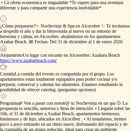
•⁠
⁠Là
oferta
economica
es
inigualable
*Te
espero
para
una
aventura
diferente
y
para
compartir
una
experiencia
inolvidable*
¿Cómo prepararse?
✨
Nochevieja
&
Spa
en
Alcocebre
✨
Te
invitamos
a
despedir
el
año
y
dar
la
bienvenida
al
nuevo
en
un
entorno
de
bienestar
y
calma,
en
Alcocebre,
alojándonos
en
los
apartamentos
Azahar
Beach.
📅
Fechas:
Del
31
de
diciembre
al
1
de
enero
2026
Alojamiento
Un
lugar
con
encanto
en
Alcosseber:
Azahara
Beach
https://www.azaharbeach.com/
Comida
La
comida
del
evento
es
compartida
por
el
grupo.
Los
apartamentos
estan
totalmente
equipados
para
poder
cocinar
y
​/​
o
preparar,
conservar
y
calentar
los
alimentos.
Estamos
estudiando
la
posibilidad
de
ofrecer
catering.
(preguntar
opciones)
Programa
🌿
Ven
a
pasar
con
nosotr@
tu
Nochevieja
en
un
spa
💦
La
propuesta
es
sencilla,
amorosa
y
llena
de
intención:
•⁠
⁠Llegada
sobre
las
16h,
el
31
de
diciembre
a
Azahar
Beach,
apartamentos
hermosos,
luminosos
y
de
lujo,
ubicados
en
Alcocéber
.
•⁠
⁠Al
instalarnos,
iremos
poco
a
poco
entrando
en
un
ritmo
suave,
disfrutando
del
espacio
y
de
la
compañía
de
un
grupo
reducido,
ideal
para
crear
un
ambiente