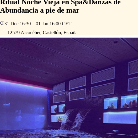
Ritual Noche Vieja en Spa&Danzas de
Abundancia a pie de mar
31 Dec
16:30
–
01 Jan
16:00
CET
12579 Alcocéber, Castellón, España