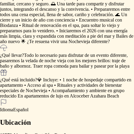
familiar,
cercano
y
seguro.
🌅
Una
tarde
para
compartir
y
disfrutar
juntos,
integrando
el
descanso
y
la
convivencia.
•⁠
⁠Prepararemos
entre
todos
una
cena
especial,
llena
de
sabor,
cariño
y
celebración.
🌊
Un
cierre
y
un
inicio
de
año
con
conciencia
•⁠
⁠Encuentro
musical
con
Biodanza
•
Ritual
de
renovación
en
el
spa,
para
soltar
lo
viejo
y
prepararnos
para
lo
venidero.
•⁠
⁠Iniciaremos
el
2026
con
una
energía
más
limpia,
clara
y
expandida
con
meditación
a
pie
del
mar
y
Bailes
de
año
nuevo
🌟
¿Te
resuena
vivir
una
Nochevieja
diferente?
¿Qué llevar?
Todo
lo
necesario
para
disfrutar
de
un
evento
diferente,
pasaremos
la
velada
de
noche
vieja
con
los
mejores
brillos:
traje
de
baño
y
albornoz.
Traer
ropa
comoda
para
bailar
y
pasear
por
la
playa
¿Qué está incluido?
💎
Incluye:
•
1
noche
de
hospedaje
compartido
en
apartamento
•
Acceso
al
spa
•
Rituales
y
actividades
de
bienestar
especiales
de
Nochevieja
•
Acompañamiento
y
ambiente
en
grupo
reducido
En
apartamentos
de
lujo
en
Alcoceber
Azahara
Beach
Idioma
Español
Ubicación