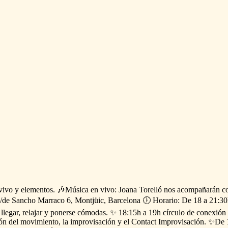
vivo
y
elementos.
🎶Música
en
vivo:
Joana
Torelló
nos
acompañarán
c
​/​
de
Sancho
Marraco
6,
Montjüic,
Barcelona
🕕
Horario:
De
18
a
21:30
llegar,
relajar
y
ponerse
cómodas.
✨
18:15h
a
19h
círculo
de
conexión
ón
del
movimiento,
la
improvisación
y
el
Contact
Improvisación.
✨De