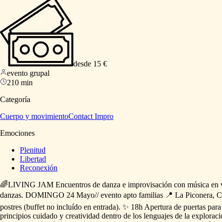
desde 15 €
evento grupal
210 min
Categoría
Cuerpo y movimiento
Contact Impro
Emociones
Plenitud
Libertad
Reconexión
🌈LIVING
JAM
Encuentros
de
danza
e
improvisación
con
música
en
danzas.
DOMINGO
24
Mayo
​/​
​/​
evento
apto
familias
📍
La
Piconera,
C
postres
(buffet
no
incluído
en
entrada).
✨
18h
Apertura
de
puertas
para
principios
cuidado
y
creatividad
dentro
de
los
lenguajes
de
la
exploraci