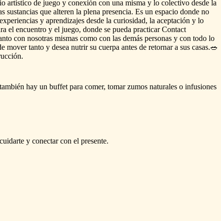
io
artístico
de
juego
y
conexión
con
una
misma
y
lo
colectivo
desde
la
as
sustancias
que
alteren
la
plena
presencia.
Es
un
espacio
donde
no
experiencias
y
aprendizajes
desde
la
curiosidad,
la
aceptación
y
lo
ra
el
encuentro
y
el
juego,
donde
se
pueda
practicar
Contact
anto
con
nosotras
mismas
como
con
las
demás
personas
y
con
todo
lo
de
mover
tanto
y
desea
nutrir
su
cuerpa
antes
de
retornar
a
sus
casas.🥗
rucción.
también
hay
un
buffet
para
comer,
tomar
zumos
naturales
o
infusiones
cuidarte
y
conectar
con
el
presente.