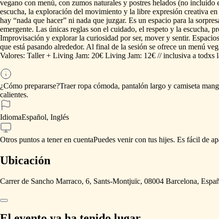
vegano
con
menú,
con
zumos
naturales
y
postres
helados
(no
incluído
escucha,
la
exploración
del
movimiento
y
la
libre
expresión
creativa
en
hay
“nada
que
hacer”
ni
nada
que
juzgar.
Es
un
espacio
para
la
sorpres
emergente.
Las
únicas
reglas
son
el
cuidado,
el
respeto
y
la
escucha,
pr
Improvisación
y
explorar
la
curiosidad
por
ser,
mover
y
sentir.
Espacio
que
está
pasando
alrededor.
Al
final
de
la
sesión
se
ofrece
un
menú
veg
Valores:
Taller
+
Living
Jam:
20€
Living
Jam:
12€
​/​
​/​
inclusiva
a
todxs
¿Cómo prepararse?
Traer
ropa
cómoda,
pantalón
largo
y
camiseta
mang
calientes.
Idioma
Español, Inglés
Otros puntos a tener en cuenta
Puedes
venir
con
tus
hijes.
Es
fácil
de
ap
Ubicación
Carrer de Sancho Marraco, 6, Sants-Montjuïc, 08004 Barcelona, Espa
El evento ya ha tenido lugar.