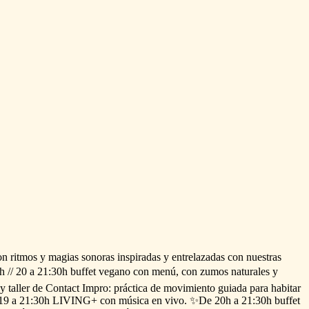
on
ritmos
y
magias
sonoras
inspiradas
y
entrelazadas
con
nuestras
h
​/​
​/​
20
a
21:30h
buffet
vegano
con
menú,
con
zumos
naturales
y
y
taller
de
Contact
Impro:
práctica
de
movimiento
guiada
para
habitar
19
a
21:30h
LIVING+
con
música
en
vivo.
✨De
20h
a
21:30h
buffet