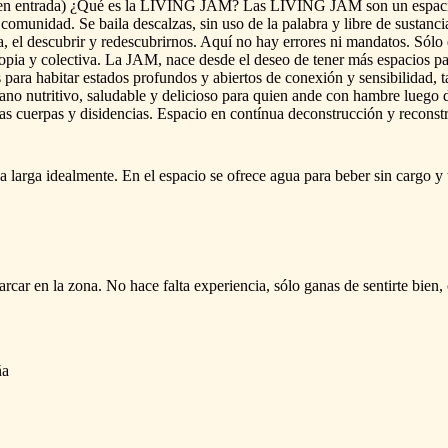
en
entrada)
¿Qué
es
la
LIVING
JAM?
Las
LIVING
JAM
son
un
espac
comunidad.
Se
baila
descalzas,
sin
uso
de
la
palabra
y
libre
de
sustanci
a,
el
descubrir
y
redescubrirnos.
Aquí
no
hay
errores
ni
mandatos.
Sólo
opia
y
colectiva.
La
JAM,
nace
desde
el
deseo
de
tener
más
espacios
pa
s
para
habitar
estados
profundos
y
abiertos
de
conexión
y
sensibilidad,
t
ano
nutritivo,
saludable
y
delicioso
para
quien
ande
con
hambre
luego
las
cuerpas
y
disidencias.
Espacio
en
contínua
deconstrucción
y
reconst
a
larga
idealmente.
En
el
espacio
se
ofrece
agua
para
beber
sin
cargo
y
arcar
en
la
zona.
No
hace
falta
experiencia,
sólo
ganas
de
sentirte
bien,
ña