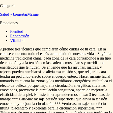
Categoría
Salud y bienestar
Masaje
Emociones
Plenitud
Reconexión
Vitalidad
Aprende
tres
técnicas
que
cambiaran
cómo
cuidas
de
tu
cara.
En
la
cara
se
concentra
todo
el
estrés
acumulado
de
nuestras
vidas.
Según
la
medicina
tradicional
china,
cada
zona
de
la
cara
corresponde
a
un
tipo
de
emoción
y
a
la
tensión
en
las
cadenas
musculares
y
meridianos
energéticos
que
le
nutren.
Se
entiende
que
las
arrugas,
marcas,
y
rojeces
pueden
cambiar
si
se
alivia
esa
tensión
y,
que
relajar
la
cara
tendrá
un
profundo
efecto
sobre
el
cuerpo
entero.
Hacer
masaje
facial
tomando
en
cuenta
las
zonas
y
los
meridianos
energéticos
multiplica
el
efecto
de
belleza
porque
mejora
la
circulación
energética,
alivia
las
emociones,
promueve
la
circulación
sanguinea,
aparte
de
mejorar
la
elasticidad
de
la
piel.
En
este
taller
aprenderemos
a
usar
3
técnicas
de
masaje
***
GuaSha:
masaje
presión
superficial
que
alivia
la
tensión
emocional
y
mejora
la
circulación
***
Ventosas:
masaje
con
efecto
lifting,
placentero
y
excelente
para
la
circulación
superficial.
***
Tuina:
masaje
que
usa
puntos
de
acupresión
y
técnicas
que
tonifican
la