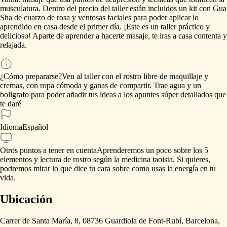
musculatura.
Dentro
del
precio
del
taller
están
incluidos
un
kit
con
Gua
Sha
de
cuarzo
de
rosa
y
ventosas
faciales
para
poder
aplicar
lo
aprendido
en
casa
desde
el
primer
día.
¡Este
es
un
taller
práctico
y
delicioso!
Aparte
de
aprender
a
hacerte
masaje,
te
iras
a
casa
contenta
y
relajada.
¿Cómo prepararse?
Ven
al
taller
con
el
rostro
libre
de
maquillaje
y
cremas,
con
ropa
cómoda
y
ganas
de
compartir.
Trae
agua
y
un
boligrafo
para
poder
añadir
tus
ideas
a
los
apuntes
súper
detallados
que
te
daré
Idioma
Español
Otros puntos a tener en cuenta
Aprenderemos
un
poco
sobre
los
5
elementos
y
lectura
de
rostro
según
la
medicina
taoista.
Si
quieres,
podremos
mirar
lo
que
dice
tu
cara
sobre
como
usas
la
energía
en
tu
vida.
Ubicación
Carrer de Santa María, 8, 08736 Guardiola de Font-Rubí, Barcelona,