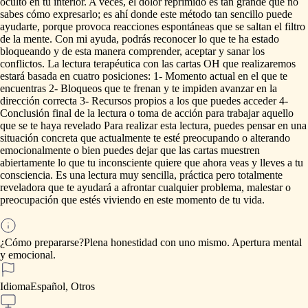
oculto
en
tu
interior.
A
veces,
el
dolor
reprimido
es
tan
grande
que
no
sabes
cómo
expresarlo;
es
ahí
donde
este
método
tan
sencillo
puede
ayudarte,
porque
provoca
reacciones
espontáneas
que
se
saltan
el
filtro
de
la
mente.
Con
mi
ayuda,
podrás
reconocer
lo
que
te
ha
estado
bloqueando
y
de
esta
manera
comprender,
aceptar
y
sanar
los
conflictos.
La
lectura
terapéutica
con
las
cartas
OH
que
realizaremos
estará
basada
en
cuatro
posiciones:
1-
Momento
actual
en
el
que
te
encuentras
2-
Bloqueos
que
te
frenan
y
te
impiden
avanzar
en
la
dirección
correcta
3-
Recursos
propios
a
los
que
puedes
acceder
4-
Conclusión
final
de
la
lectura
o
toma
de
acción
para
trabajar
aquello
que
se
te
haya
revelado
Para
realizar
esta
lectura,
puedes
pensar
en
una
situación
concreta
que
actualmente
te
esté
preocupando
o
alterando
emocionalmente
o
bien
puedes
dejar
que
las
cartas
muestren
abiertamente
lo
que
tu
inconsciente
quiere
que
ahora
veas
y
lleves
a
tu
consciencia.
Es
una
lectura
muy
sencilla,
práctica
pero
totalmente
reveladora
que
te
ayudará
a
afrontar
cualquier
problema,
malestar
o
preocupación
que
estés
viviendo
en
este
momento
de
tu
vida.
¿Cómo prepararse?
Plena
honestidad
con
uno
mismo.
Apertura
mental
y
emocional.
Idioma
Español, Otros