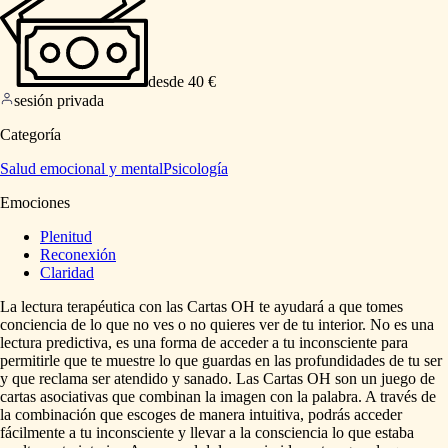
desde 40 €
sesión privada
Categoría
Salud emocional y mental
Psicología
Emociones
Plenitud
Reconexión
Claridad
La
lectura
terapéutica
con
las
Cartas
OH
te
ayudará
a
que
tomes
conciencia
de
lo
que
no
ves
o
no
quieres
ver
de
tu
interior.
No
es
una
lectura
predictiva,
es
una
forma
de
acceder
a
tu
inconsciente
para
permitirle
que
te
muestre
lo
que
guardas
en
las
profundidades
de
tu
ser
y
que
reclama
ser
atendido
y
sanado.
Las
Cartas
OH
son
un
juego
de
cartas
asociativas
que
combinan
la
imagen
con
la
palabra.
A
través
de
la
combinación
que
escoges
de
manera
intuitiva,
podrás
acceder
fácilmente
a
tu
inconsciente
y
llevar
a
la
consciencia
lo
que
estaba