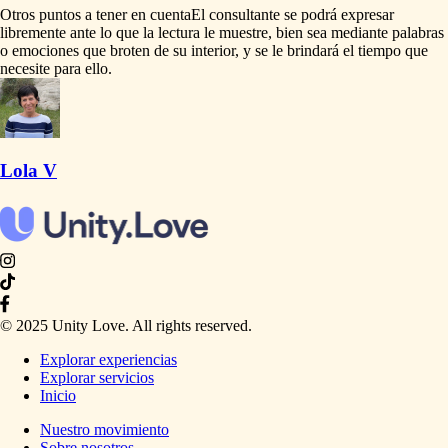
Otros puntos a tener en cuenta
El
consultante
se
podrá
expresar
libremente
ante
lo
que
la
lectura
le
muestre,
bien
sea
mediante
palabras
o
emociones
que
broten
de
su
interior,
y
se
le
brindará
el
tiempo
que
necesite
para
ello.
Lola V
© 2025 Unity Love. All rights reserved.
Explorar experiencias
Explorar servicios
Inicio
Nuestro movimiento
Sobre nosotros