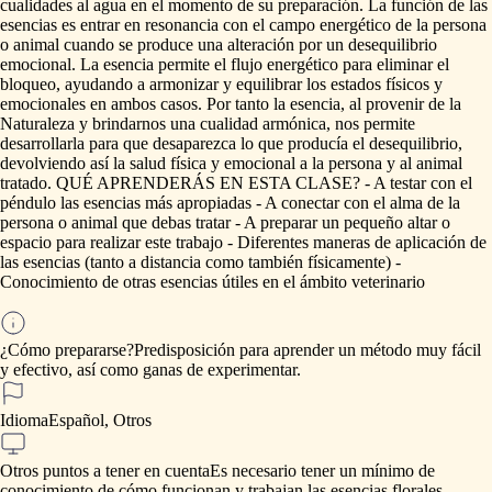
cualidades
al
agua
en
el
momento
de
su
preparación.
La
función
de
las
esencias
es
entrar
en
resonancia
con
el
campo
energético
de
la
persona
o
animal
cuando
se
produce
una
alteración
por
un
desequilibrio
emocional.
La
esencia
permite
el
flujo
energético
para
eliminar
el
bloqueo,
ayudando
a
armonizar
y
equilibrar
los
estados
físicos
y
emocionales
en
ambos
casos.
Por
tanto
la
esencia,
al
provenir
de
la
Naturaleza
y
brindarnos
una
cualidad
armónica,
nos
permite
desarrollarla
para
que
desaparezca
lo
que
producía
el
desequilibrio,
devolviendo
así
la
salud
física
y
emocional
a
la
persona
y
al
animal
tratado.
QUÉ
APRENDERÁS
EN
ESTA
CLASE?
-
A
testar
con
el
péndulo
las
esencias
más
apropiadas
-
A
conectar
con
el
alma
de
la
persona
o
animal
que
debas
tratar
-
A
preparar
un
pequeño
altar
o
espacio
para
realizar
este
trabajo
-
Diferentes
maneras
de
aplicación
de
las
esencias
(tanto
a
distancia
como
también
físicamente)
-
Conocimiento
de
otras
esencias
útiles
en
el
ámbito
veterinario
¿Cómo prepararse?
Predisposición
para
aprender
un
método
muy
fácil
y
efectivo,
así
como
ganas
de
experimentar.
Idioma
Español, Otros
Otros puntos a tener en cuenta
Es
necesario
tener
un
mínimo
de
conocimiento
de
cómo
funcionan
y
trabajan
las
esencias
florales.