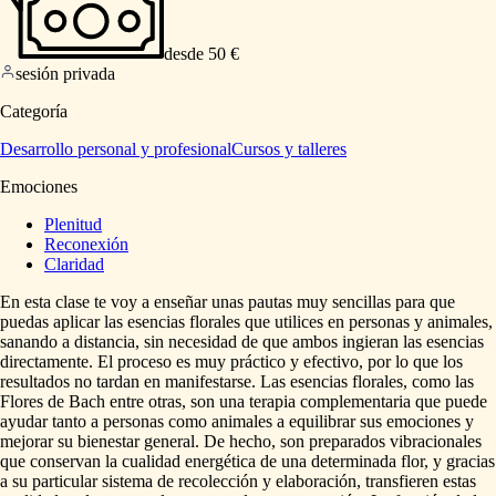
desde 50 €
sesión privada
Categoría
Desarrollo personal y profesional
Cursos y talleres
Emociones
Plenitud
Reconexión
Claridad
En
esta
clase
te
voy
a
enseñar
unas
pautas
muy
sencillas
para
que
puedas
aplicar
las
esencias
florales
que
utilices
en
personas
y
animales,
sanando
a
distancia,
sin
necesidad
de
que
ambos
ingieran
las
esencias
directamente.
El
proceso
es
muy
práctico
y
efectivo,
por
lo
que
los
resultados
no
tardan
en
manifestarse.
Las
esencias
florales,
como
las
Flores
de
Bach
entre
otras,
son
una
terapia
complementaria
que
puede
ayudar
tanto
a
personas
como
animales
a
equilibrar
sus
emociones
y
mejorar
su
bienestar
general.
De
hecho,
son
preparados
vibracionales
que
conservan
la
cualidad
energética
de
una
determinada
flor,
y
gracias
a
su
particular
sistema
de
recolección
y
elaboración,
transfieren
estas