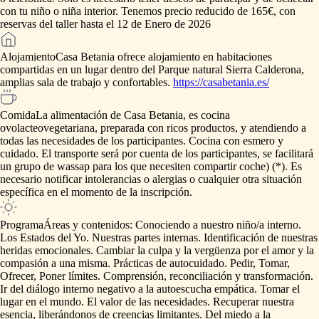
con
tu
niño
o
niña
interior.
Tenemos
precio
reducido
de
165€,
con
reservas
del
taller
hasta
el
12
de
Enero
de
2026
Alojamiento
Casa
Betania
ofrece
alojamiento
en
habitaciones
compartidas
en
un
lugar
dentro
del
Parque
natural
Sierra
Calderona,
amplias
sala
de
trabajo
y
confortables.
https://casabetania.es/
Comida
La
alimentación
de
Casa
Betania,
es
cocina
ovolacteovegetariana,
preparada
con
ricos
productos,
y
atendiendo
a
todas
las
necesidades
de
los
participantes.
Cocina
con
esmero
y
cuidado.
El
transporte
será
por
cuenta
de
los
participantes,
se
facilitará
un
grupo
de
wassap
para
los
que
necesiten
compartir
coche)
(*).
Es
necesario
notificar
intolerancias
o
alergias
o
cualquier
otra
situación
específica
en
el
momento
de
la
inscripción.
Programa
Áreas
y
contenidos:
Conociendo
a
nuestro
niño
​/​
a
interno.
Los
Estados
del
Yo.
Nuestras
partes
internas.
Identificación
de
nuestras
heridas
emocionales.
Cambiar
la
culpa
y
la
vergüenza
por
el
amor
y
la
compasión
a
una
misma.
Prácticas
de
autocuidado.
Pedir,
Tomar,
Ofrecer,
Poner
límites.
Comprensión,
reconciliación
y
transformación.
Ir
del
diálogo
interno
negativo
a
la
autoescucha
empática.
Tomar
el
lugar
en
el
mundo.
El
valor
de
las
necesidades.
Recuperar
nuestra
esencia,
liberándonos
de
creencias
limitantes.
Del
miedo
a
la