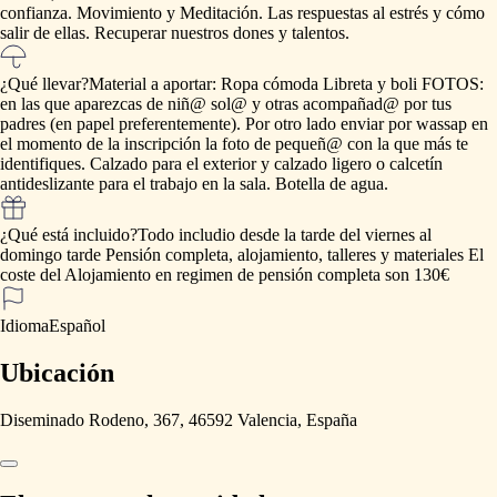
confianza.
Movimiento
y
Meditación.
Las
respuestas
al
estrés
y
cómo
salir
de
ellas.
Recuperar
nuestros
dones
y
talentos.
¿Qué llevar?
Material
a
aportar:
Ropa
cómoda
Libreta
y
boli
FOTOS:
en
las
que
aparezcas
de
niñ@
sol@
y
otras
acompañad@
por
tus
padres
(en
papel
preferentemente).
Por
otro
lado
enviar
por
wassap
en
el
momento
de
la
inscripción
la
foto
de
pequeñ@
con
la
que
más
te
identifiques.
Calzado
para
el
exterior
y
calzado
ligero
o
calcetín
antideslizante
para
el
trabajo
en
la
sala.
Botella
de
agua.
¿Qué está incluido?
Todo
includio
desde
la
tarde
del
viernes
al
domingo
tarde
Pensión
completa,
alojamiento,
talleres
y
materiales
El
coste
del
Alojamiento
en
regimen
de
pensión
completa
son
130€
Idioma
Español
Ubicación
Diseminado Rodeno, 367, 46592 Valencia, España