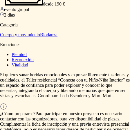
desde 190 €
evento grupal
2 días
Categoría
Cuerpo y movimiento
Biodanza
Emociones
Plenitud
Reconexión
Vitalidad
Si
quieres
sanar
heridas
emocionales
y
expresar
libremente
tus
dones
y
cualidades,
el
Taller
residencial
“Conecta
con
tu
Niño
​/​
Niña
Interior”
es
un
espacio
de
confianza
para
poder
explorar
y
conocer
lo
que
necesitas,
integrando
el
cuerpo
y
liberando
memorias
que
quieren
ser
vistas
y
escuchadas.
Coordinan:
Leda
Escudero
y
Maru
Martí.
¿Cómo prepararse?
Para
participar
en
nuestro
proyecto
es
necesario
contactar
con
las
organizadoras,
para
ver
disponibilidad
de
plazas,
Cumplimentar
la
ficha
de
inscripción
y
una
previa
entrevista
presencial
o
telefónica.
Solo
es
necesario
tener
deseos
de
participar
y
de
ocnectar