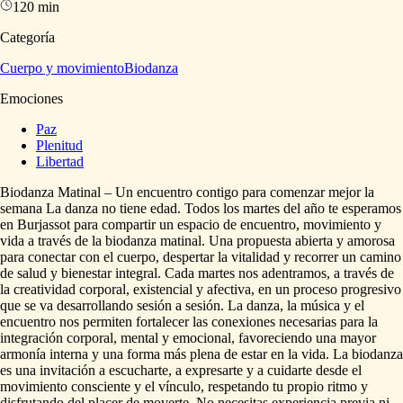
120 min
Categoría
Cuerpo y movimiento
Biodanza
Emociones
Paz
Plenitud
Libertad
Biodanza
Matinal
–
Un
encuentro
contigo
para
comenzar
mejor
la
semana
La
danza
no
tiene
edad.
Todos
los
martes
del
año
te
esperamos
en
Burjassot
para
compartir
un
espacio
de
encuentro,
movimiento
y
vida
a
través
de
la
biodanza
matinal.
Una
propuesta
abierta
y
amorosa
para
conectar
con
el
cuerpo,
despertar
la
vitalidad
y
recorrer
un
camino
de
salud
y
bienestar
integral.
Cada
martes
nos
adentramos,
a
través
de
la
creatividad
corporal,
existencial
y
afectiva,
en
un
proceso
progresivo
que
se
va
desarrollando
sesión
a
sesión.
La
danza,
la
música
y
el
encuentro
nos
permiten
fortalecer
las
conexiones
necesarias
para
la
integración
corporal,
mental
y
emocional,
favoreciendo
una
mayor
armonía
interna
y
una
forma
más
plena
de
estar
en
la
vida.
La
biodanza
es
una
invitación
a
escucharte,
a
expresarte
y
a
cuidarte
desde
el
movimiento
consciente
y
el
vínculo,
respetando
tu
propio
ritmo
y
disfrutando
del
placer
de
moverte.
No
necesitas
experiencia
previa
ni