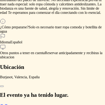
traer
nada
especial:
solo
ropa
cómoda
y
calcetines
antideslizantes.
La
biodanza
es
una
fuente
de
salud,
alegría
y
renovación.
Sin
limite
de
edad
Te
esperamos
para
comenzar
el
día
conectando
con
lo
esencial.
¿Cómo prepararse?
Solo
es
necesario
traer
ropa
comoda
y
botellita
de
agua
Idioma
Español
Otros puntos a tener en cuenta
Reservar
anticipadamente
y
recibiras
la
ubicacion
Ubicación
Burjasot, Valencia, España
El evento ya ha tenido lugar.