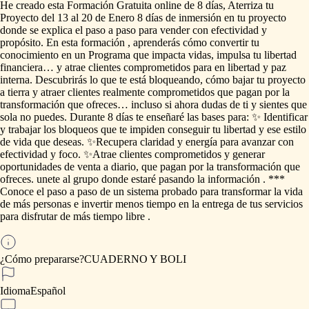
He
creado
esta
Formación
Gratuita
online
de
8
días,
Aterriza
tu
Proyecto
del
13
al
20
de
Enero
8
días
de
inmersión
en
tu
proyecto
donde
se
explica
el
paso
a
paso
para
vender
con
efectividad
y
propósito.
En
esta
formación
,
aprenderás
cómo
convertir
tu
conocimiento
en
un
Programa
que
impacta
vidas,
impulsa
tu
libertad
financiera…
y
atrae
clientes
comprometidos
para
en
libertad
y
paz
interna.
Descubrirás
lo
que
te
está
bloqueando,
cómo
bajar
tu
proyecto
a
tierra
y
atraer
clientes
realmente
comprometidos
que
pagan
por
la
transformación
que
ofreces…
incluso
si
ahora
dudas
de
ti
y
sientes
que
sola
no
puedes.
Durante
8
días
te
enseñaré
las
bases
para:
✨
Identificar
y
trabajar
los
bloqueos
que
te
impiden
conseguir
tu
libertad
y
ese
estilo
de
vida
que
deseas.
✨Recupera
claridad
y
energía
para
avanzar
con
efectividad
y
foco.
✨Atrae
clientes
comprometidos
y
generar
oportunidades
de
venta
a
diario,
que
pagan
por
la
transformación
que
ofreces.
unete
al
grupo
donde
estaré
pasando
la
información
.
***
Conoce
el
paso
a
paso
de
un
sistema
probado
para
transformar
la
vida
de
más
personas
e
invertir
menos
tiempo
en
la
entrega
de
tus
servicios
para
disfrutar
de
más
tiempo
libre
.
¿Cómo prepararse?
CUADERNO
Y
BOLI
Idioma
Español