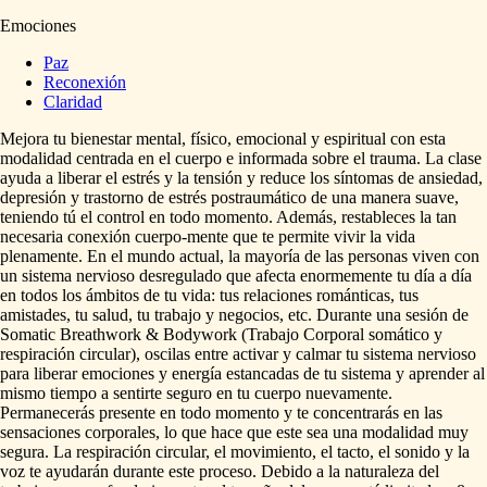
Emociones
Paz
Reconexión
Claridad
Mejora
tu
bienestar
mental,
físico,
emocional
y
espiritual
con
esta
modalidad
centrada
en
el
cuerpo
e
informada
sobre
el
trauma.
La
clase
ayuda
a
liberar
el
estrés
y
la
tensión
y
reduce
los
síntomas
de
ansiedad,
depresión
y
trastorno
de
estrés
postraumático
de
una
manera
suave,
teniendo
tú
el
control
en
todo
momento.
Además,
restableces
la
tan
necesaria
conexión
cuerpo-mente
que
te
permite
vivir
la
vida
plenamente.
En
el
mundo
actual,
la
mayoría
de
las
personas
viven
con
un
sistema
nervioso
desregulado
que
afecta
enormemente
tu
día
a
día
en
todos
los
ámbitos
de
tu
vida:
tus
relaciones
románticas,
tus
amistades,
tu
salud,
tu
trabajo
y
negocios,
etc.
Durante
una
sesión
de
Somatic
Breathwork
&
Bodywork
(Trabajo
Corporal
somático
y
respiración
circular),
oscilas
entre
activar
y
calmar
tu
sistema
nervioso
para
liberar
emociones
y
energía
estancadas
de
tu
sistema
y
aprender
al
mismo
tiempo
a
sentirte
seguro
en
tu
cuerpo
nuevamente.
Permanecerás
presente
en
todo
momento
y
te
concentrarás
en
las
sensaciones
corporales,
lo
que
hace
que
este
sea
una
modalidad
muy
segura.
La
respiración
circular,
el
movimiento,
el
tacto,
el
sonido
y
la
voz
te
ayudarán
durante
este
proceso.
Debido
a
la
naturaleza
del