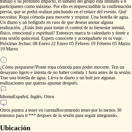
trabajo
y
su
profundo
impacto,
el
tamaño
del
grupo
está
limitado
a
8
participantes
como
máximo.
Por
ello
es
imprescindible
la
confirmación
previa,
que
se
podrá
realizar
pinchando
en
el
enlace
del
evento.
Qué
necesitas:
Ropa
cómoda
para
moverte
y
respirar.
Una
botella
de
agua.
Un
diario
y
un
bolígrafo
en
caso
de
que
deseas
anotar
alguna
realización.
¿Estás
listo
para
tomar
el
control
de
tu
bienestar
mental,
físico,
emocional
y
espiritual?
Entonces
marca
tu
calendario
y
únete
a
esta
sesión
quincenal.
Espero
conocerte
y
acompañarte
en
tu
viaje.
Próximas
fechas:
08
Enero
22
Enero
05
Febrero
19
Febrero
05
Marzo
19
Marzo
¿Cómo prepararse?
Ponte
ropa
cómoda
para
poder
moverte.
Ten
un
desayuno
ligero
e
intenta
de
no
haber
comida
1
hora
antes
de
la
sesión.
Trae
una
botella
de
agua.
Lleva
tu
diario
y
un
boli
por
algunas
realizaciones
que
quieras
apuntar
después.
Idioma
Español, Inglés, Otros
Otros puntos a tener en cuenta
Recomiendo
tener
por
lo
menos
30
minutos
para
ti
***
despues
de
la
sesión
para
seguir
integrando.
Ubicación