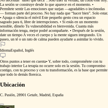
No
necesitas
“saber
qué
decir”.
Solo
traer
tu
verdad,
tal
como
esté
hoy.
La
sesión
se
construye
desde
lo
que
aparece
en
el
momento.
•
Permítete
sentir
Las
emociones
que
surjan
—agradables
o
incómodas
—
forman
parte
del
proceso.
No
hay
nada
que
“hacer
bien”.
Solo
estar.
•
Apaga
o
silencia
el
móvil
Este
pequeño
gesto
crea
un
espacio
sagrado
para
ti,
libre
de
interrupciones.
•
Si
estás
en
un
momento
sensible,
dímelo
Tu
vulnerabilidad
es
bienvenida.
Cuanta
más
información
tenga,
mejor
podré
acompañarte.
•
Después
de
la
sesión,
date
un
tiempo
A
veces
el
cuerpo
y
la
mente
siguen
integrando.
Un
paseo,
un
té
o
un
rato
de
calma
pueden
ayudarte
a
asimilar
lo
vivido.
Idioma
Español, Inglés
Otros puntos a tener en cuenta
•
Y,
sobre
todo,
comprométete
con
tu
trabajo
interior
La
terapia
no
ocurre
solo
en
la
sesión.
Tu
compromiso
contigo,
con
tu
proceso
y
con
tu
transformación,
es
la
base
que
permite
que
todo
lo
demás
florezca.
Ubicación
C. Pasión, 28901 Getafe, Madrid, España