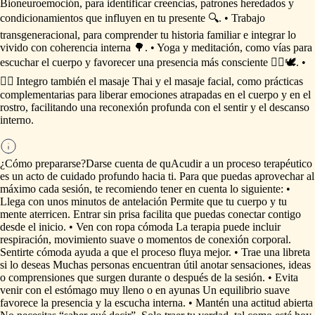
Bioneuroemoción,
para
identificar
creencias,
patrones
heredados
y
condicionamientos
que
influyen
en
tu
presente
🔍.
•
Trabajo
transgeneracional,
para
comprender
tu
historia
familiar
e
integrar
lo
vivido
con
coherencia
interna
🌳.
•
Yoga
y
meditación,
como
vías
para
escuchar
el
cuerpo
y
favorecer
una
presencia
más
consciente
🧘‍♀️🕊️.
•
💆‍♀️
Integro
también
el
masaje
Thai
y
el
masaje
facial,
como
prácticas
complementarias
para
liberar
emociones
atrapadas
en
el
cuerpo
y
en
el
rostro,
facilitando
una
reconexión
profunda
con
el
sentir
y
el
descanso
interno.
¿Cómo prepararse?
Darse
cuenta
de
quAcudir
a
un
proceso
terapéutico
es
un
acto
de
cuidado
profundo
hacia
ti.
Para
que
puedas
aprovechar
al
máximo
cada
sesión,
te
recomiendo
tener
en
cuenta
lo
siguiente:
•
Llega
con
unos
minutos
de
antelación
Permite
que
tu
cuerpo
y
tu
mente
aterricen.
Entrar
sin
prisa
facilita
que
puedas
conectar
contigo
desde
el
inicio.
•
Ven
con
ropa
cómoda
La
terapia
puede
incluir
respiración,
movimiento
suave
o
momentos
de
conexión
corporal.
Sentirte
cómoda
ayuda
a
que
el
proceso
fluya
mejor.
•
Trae
una
libreta
si
lo
deseas
Muchas
personas
encuentran
útil
anotar
sensaciones,
ideas
o
comprensiones
que
surgen
durante
o
después
de
la
sesión.
•
Evita
venir
con
el
estómago
muy
lleno
o
en
ayunas
Un
equilibrio
suave
favorece
la
presencia
y
la
escucha
interna.
•
Mantén
una
actitud
abierta