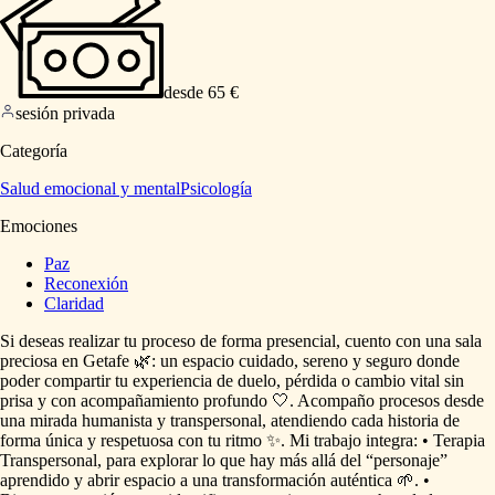
desde 65 €
sesión privada
Categoría
Salud emocional y mental
Psicología
Emociones
Paz
Reconexión
Claridad
Si
deseas
realizar
tu
proceso
de
forma
presencial,
cuento
con
una
sala
preciosa
en
Getafe
🌿:
un
espacio
cuidado,
sereno
y
seguro
donde
poder
compartir
tu
experiencia
de
duelo,
pérdida
o
cambio
vital
sin
prisa
y
con
acompañamiento
profundo
🤍.
Acompaño
procesos
desde
una
mirada
humanista
y
transpersonal,
atendiendo
cada
historia
de
forma
única
y
respetuosa
con
tu
ritmo
✨.
Mi
trabajo
integra:
•
Terapia
Transpersonal,
para
explorar
lo
que
hay
más
allá
del
“personaje”
aprendido
y
abrir
espacio
a
una
transformación
auténtica
🌱.
•