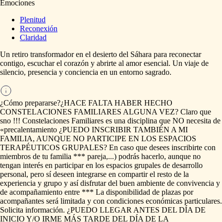
Emociones
Plenitud
Reconexión
Claridad
Un
retiro
transformador
en
el
desierto
del
Sáhara
para
reconectar
contigo,
escuchar
el
corazón
y
abrirte
al
amor
esencial.
Un
viaje
de
silencio,
presencia
y
conciencia
en
un
entorno
sagrado.
¿Cómo prepararse?
¿HACE
FALTA
HABER
HECHO
CONSTELACIONES
FAMILIARES
ALGUNA
VEZ?
Claro
que
sno
!!!
Constelaciones
Familiares
es
una
disciplina
que
NO
necesita
de
«precalentamiento
¿PUEDO
INSCRIBIR
TAMBIÉN
A
MI
FAMILIA,
AUNQUE
NO
PARTICIPE
EN
LOS
ESPACIOS
TERAPÉUTICOS
GRUPALES?
En
caso
que
desees
inscribirte
con
miembros
de
tu
familia
***
pareja,...)
podrás
hacerlo,
aunque
no
tengan
interés
en
participar
en
los
espacios
grupales
de
desarrollo
personal,
pero
sí
deseen
integrarse
en
compartir
el
resto
de
la
experiencia
y
grupo
y
así
disfrutar
del
buen
ambiente
de
convivencia
y
de
acompañamiento
entre
***
La
disponibilidad
de
plazas
por
acompañantes
será
limitada
y
con
condiciones
económicas
particulares.
Solicita
información.
¿PUEDO
LLEGAR
ANTES
DEL
DÍA
DE
INICIO
Y
​/​
O
IRME
MÁS
TARDE
DEL
DÍA
DE
LA