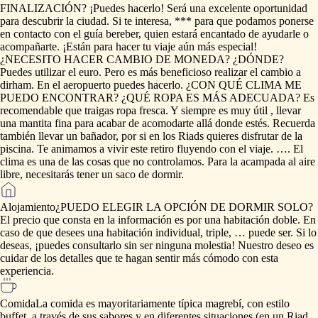
FINALIZACIÓN?
¡Puedes
hacerlo!
Será
una
excelente
oportunidad
para
descubrir
la
ciudad.
Si
te
interesa,
***
para
que
podamos
ponerse
en
contacto
con
el
guía
bereber,
quien
estará
encantado
de
ayudarle
o
acompañarte.
¡Están
para
hacer
tu
viaje
aún
más
especial!
¿NECESITO
HACER
CAMBIO
DE
MONEDA?
¿DÓNDE?
Puedes
utilizar
el
euro.
Pero
es
más
beneficioso
realizar
el
cambio
a
dirham.
En
el
aeropuerto
puedes
hacerlo.
¿CON
QUÉ
CLIMA
ME
PUEDO
ENCONTRAR?
¿QUÉ
ROPA
ES
MÁS
ADECUADA?
Es
recomendable
que
traigas
ropa
fresca.
Y
siempre
es
muy
útil
,
llevar
una
mantita
fina
para
acabar
de
acomodarte
allá
donde
estés.
Recuerda
también
llevar
un
bañador,
por
si
en
los
Riads
quieres
disfrutar
de
la
piscina.
Te
animamos
a
vivir
este
retiro
fluyendo
con
el
viaje.
….
El
clima
es
una
de
las
cosas
que
no
controlamos.
Para
la
acampada
al
aire
libre,
necesitarás
tener
un
saco
de
dormir.
Alojamiento
¿PUEDO
ELEGIR
LA
OPCIÓN
DE
DORMIR
SOLO?
El
precio
que
consta
en
la
información
es
por
una
habitación
doble.
En
caso
de
que
desees
una
habitación
individual,
triple,
…
puede
ser.
Si
lo
deseas,
¡puedes
consultarlo
sin
ser
ninguna
molestia!
Nuestro
deseo
es
cuidar
de
los
detalles
que
te
hagan
sentir
más
cómodo
con
esta
experiencia.
Comida
La
comida
es
mayoritariamente
típica
magrebí,
con
estilo
buffet.
a
través
de
sus
sabores
y
en
diferentes
situaciones
(en
un
Riad,