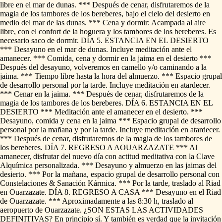
libre
en
el
mar
de
dunas.
***
Después
de
cenar,
disfrutaremos
de
la
magia
de
los
tambores
de
los
bereberes,
bajo
el
cielo
del
desierto
en
medio
del
mar
de
las
dunas.
***
Cena
y
dormir:
Acampada
al
aire
libre,
con
el
confort
de
la
hoguera
y
los
tambores
de
los
bereberes.
Es
necesario
saco
de
dormir.
DÍA
5.
ESTANCIA
EN
EL
DESIERTO
***
Desayuno
en
el
mar
de
dunas.
Incluye
meditación
ante
el
amanecer.
***
Comida,
cena
y
dormir
en
la
jaima
en
el
desierto
***
Después
del
desayuno,
volveremos
en
camello
y
​/​
o
caminando
a
la
jaima.
***
Tiempo
libre
hasta
la
hora
del
almuerzo.
***
Espacio
grupal
de
desarrollo
personal
por
la
tarde.
Incluye
meditación
en
atardecer.
***
Cenar
en
la
jaima.
***
Después
de
cenar,
disfrutaremos
de
la
magia
de
los
tambores
de
los
bereberes.
DÍA
6.
ESTANCIA
EN
EL
DESIERTO
***
Meditación
ante
el
amanecer
en
el
desierto.
***
Desayuno,
comida
y
cena
en
la
jaima
***
Espacio
grupal
de
desarrollo
personal
por
la
mañana
y
por
la
tarde.
Incluye
meditación
en
atardecer.
***
Después
de
cenar,
disfrutaremos
de
la
magia
de
los
tambores
de
los
bereberes.
DÍA
7.
REGRESO
A
AOUARZAZATE
***
Al
amanecer,
disfrutar
del
nuevo
día
con
actitud
meditativa
con
la
Clave
Alquímica
personalizada.
***
Desayuno
y
almuerzo
en
las
jaimas
del
desierto.
***
Por
la
mañana,
espacio
grupal
de
desarrollo
personal
con
Constelaciones
&
Sanación
Kármica.
***
Por
la
tarde,
traslado
al
Riad
en
Ouarzazate.
DÍA
8.
REGRESO
A
CASA
***
Desayuno
en
el
Riad
de
Ouarzazate.
***
Aproximadamente
a
las
8:30
h,
traslado
al
aeropuerto
de
Ouarzazate.
¿SON
ESTAS
LAS
ACTIVIDADES
DEFINITIVAS?
En
principio
sí.
Y
también
es
verdad
que
la
invitación