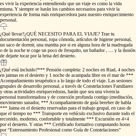
es
vivir
la
experiencia
entendiendo
que
un
viaje
es
como
la
vida
misma.
Y
siempre
se
harán
los
cambios
necesarios
para
vivir
la
experiencia
de
forma
más
enriquecedora
para
nuestro
enriquecimiento
personal.
¿Qué llevar?
¿QUÉ
NECESITO
PARA
EL
VIAJE?
Trae
tu
documentación
personal,
ropa
cómoda,
artículos
de
higiene
personal,
un
saco
de
dormir,
una
mantita
por
si
en
alguna
hora
de
la
madrugada
o
de
la
noche
te
coge
un
poco
de
fresquito,
un
bañador
,
…
y
la
ilusión
de
dejarte
tocar
por
la
brisa
del
desierto.
¿Qué está incluido?
***
Pensión
completa:
2
noches
en
Riad,
4
noches
en
jaimas
en
el
desierto
y
1
noche
de
acampada
libre
en
el
mar
de
***
Acompañamiento
terapéutico
a
lo
largo
de
todo
el
viaje.
Las
sesiones
grupales
de
desarrollo
personal,
a
través
de
Constelaciones
Familiares
y
otras
actividades
enriquecedoras,
harán
que
sea
una
vivencia
personal
transformadora
y
de
conexión
profunda
contigo
(meditación,
movimiento
sanador,
***
Acompañamiento
de
guía
bereber
de
habla
***
Jaima
en
el
desierto
reservadas
para
el
trabajo
grupal,
en
caso
de
que
el
tiempo
no
***
Transporte
en
vehículo
exclusivo
durante
todo
el
recorrido,
moderno,
confortable
y
totalmente
***
Excursión
en
4×4
por
el
desierto.
Y
otras
***
Certificado
formativo
computando
horas
por
“Entrenamiento
Profesional
como
Guía
de
Constelaciones”