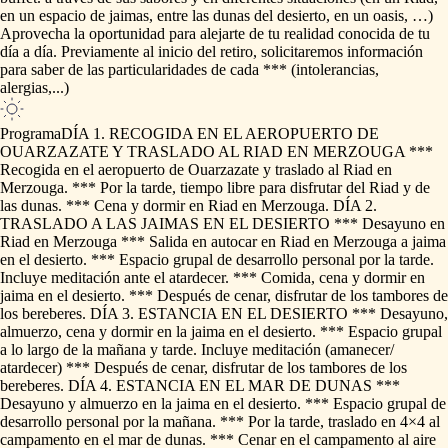
en
un
espacio
de
jaimas,
entre
las
dunas
del
desierto,
en
un
oasis,
…)
Aprovecha
la
oportunidad
para
alejarte
de
tu
realidad
conocida
de
tu
día
a
día.
Previamente
al
inicio
del
retiro,
solicitaremos
información
para
saber
de
las
particularidades
de
cada
***
(intolerancias,
alergias,...)
Programa
DÍA
1.
RECOGIDA
EN
EL
AEROPUERTO
DE
OUARZAZATE
Y
TRASLADO
AL
RIAD
EN
MERZOUGA
***
Recogida
en
el
aeropuerto
de
Ouarzazate
y
traslado
al
Riad
en
Merzouga.
***
Por
la
tarde,
tiempo
libre
para
disfrutar
del
Riad
y
de
las
dunas.
***
Cena
y
dormir
en
Riad
en
Merzouga.
DÍA
2.
TRASLADO
A
LAS
JAIMAS
EN
EL
DESIERTO
***
Desayuno
en
Riad
en
Merzouga
***
Salida
en
autocar
en
Riad
en
Merzouga
a
jaima
en
el
desierto.
***
Espacio
grupal
de
desarrollo
personal
por
la
tarde.
Incluye
meditación
ante
el
atardecer.
***
Comida,
cena
y
dormir
en
jaima
en
el
desierto.
***
Después
de
cenar,
disfrutar
de
los
tambores
de
los
bereberes.
DÍA
3.
ESTANCIA
EN
EL
DESIERTO
***
Desayuno,
almuerzo,
cena
y
dormir
en
la
jaima
en
el
desierto.
***
Espacio
grupal
a
lo
largo
de
la
mañana
y
tarde.
Incluye
meditación
(amanecer
​/​
atardecer)
***
Después
de
cenar,
disfrutar
de
los
tambores
de
los
bereberes.
DÍA
4.
ESTANCIA
EN
EL
MAR
DE
DUNAS
***
Desayuno
y
almuerzo
en
la
jaima
en
el
desierto.
***
Espacio
grupal
de
desarrollo
personal
por
la
mañana.
***
Por
la
tarde,
traslado
en
4×4
al
campamento
en
el
mar
de
dunas.
***
Cenar
en
el
campamento
al
aire