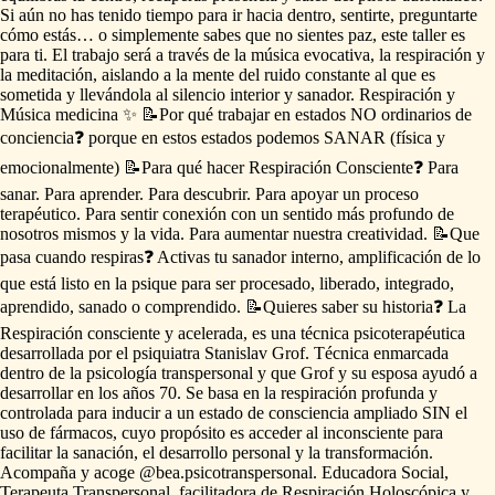
Si
aún
no
has
tenido
tiempo
para
ir
hacia
dentro,
sentirte,
preguntarte
cómo
estás…
o
simplemente
sabes
que
no
sientes
paz,
este
taller
es
para
ti.
El
trabajo
será
a
través
de
la
música
evocativa,
la
respiración
y
la
meditación,
aislando
a
la
mente
del
ruido
constante
al
que
es
sometida
y
llevándola
al
silencio
interior
y
sanador.
Respiración
y
Música
medicina
✨
📝Por
qué
trabajar
en
estados
NO
ordinarios
de
conciencia❓
porque
en
estos
estados
podemos
SANAR
(física
y
emocionalmente)
📝Para
qué
hacer
Respiración
Consciente❓
Para
sanar.
Para
aprender.
Para
descubrir.
Para
apoyar
un
proceso
terapéutico.
Para
sentir
conexión
con
un
sentido
más
profundo
de
nosotros
mismos
y
la
vida.
Para
aumentar
nuestra
creatividad.
📝Que
pasa
cuando
respiras❓
Activas
tu
sanador
interno,
amplificación
de
lo
que
está
listo
en
la
psique
para
ser
procesado,
liberado,
integrado,
aprendido,
sanado
o
comprendido.
📝Quieres
saber
su
historia❓
La
Respiración
consciente
y
acelerada,
es
una
técnica
psicoterapéutica
desarrollada
por
el
psiquiatra
Stanislav
Grof.
Técnica
enmarcada
dentro
de
la
psicología
transpersonal
y
que
Grof
y
su
esposa
ayudó
a
desarrollar
en
los
años
70.
Se
basa
en
la
respiración
profunda
y
controlada
para
inducir
a
un
estado
de
consciencia
ampliado
SIN
el
uso
de
fármacos,
cuyo
propósito
es
acceder
al
inconsciente
para
facilitar
la
sanación,
el
desarrollo
personal
y
la
transformación.
Acompaña
y
acoge
@bea.psicotranspersonal.
Educadora
Social,
Terapeuta
Transpersonal,
facilitadora
de
Respiración
Holoscópica
y