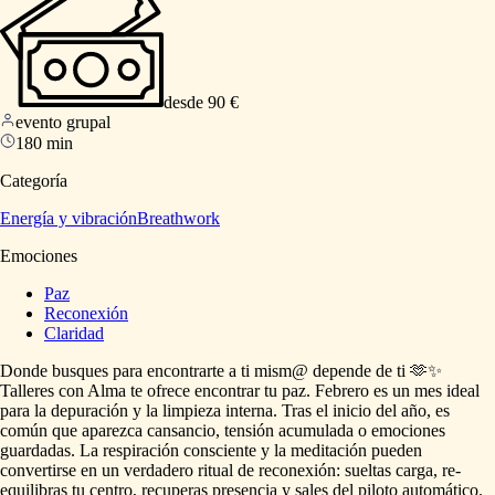
desde 90 €
evento grupal
180 min
Categoría
Energía y vibración
Breathwork
Emociones
Paz
Reconexión
Claridad
Donde
busques
para
encontrarte
a
ti
mism@
depende
de
ti
🫶✨
Talleres
con
Alma
te
ofrece
encontrar
tu
paz.
Febrero
es
un
mes
ideal
para
la
depuración
y
la
limpieza
interna.
Tras
el
inicio
del
año,
es
común
que
aparezca
cansancio,
tensión
acumulada
o
emociones
guardadas.
La
respiración
consciente
y
la
meditación
pueden
convertirse
en
un
verdadero
ritual
de
reconexión:
sueltas
carga,
re-
equilibras
tu
centro,
recuperas
presencia
y
sales
del
piloto
automático.