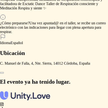
facilitadora
de
Esctatic
Dance
Taller
de
Respiración
consciente
y
Meditación
Respira
y
siente
✨
¿Cómo prepararse?
Una
vez
apuntad@
en
el
taller,
se
recibe
un
correo
electrónico
con
las
indicaciones
para
llegar
con
plena
apertura
para
respirar.
Idioma
Español
Ubicación
C. Manuel de Falla, 4, Nte. Sierra, 14012 Córdoba, España
El evento ya ha tenido lugar.