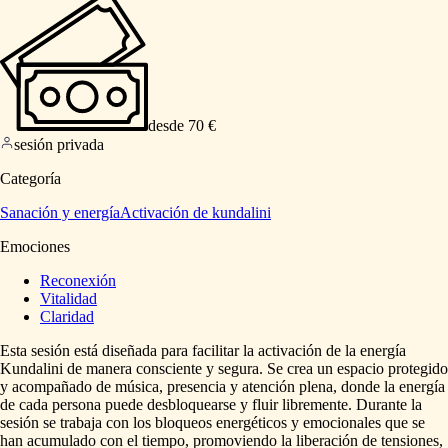
desde 70 €
sesión privada
Categoría
Sanación y energía
Activación de kundalini
Emociones
Reconexión
Vitalidad
Claridad
Esta
sesión
está
diseñada
para
facilitar
la
activación
de
la
energía
Kundalini
de
manera
consciente
y
segura.
Se
crea
un
espacio
protegido
y
acompañado
de
música,
presencia
y
atención
plena,
donde
la
energía
de
cada
persona
puede
desbloquearse
y
fluir
libremente.
Durante
la
sesión
se
trabaja
con
los
bloqueos
energéticos
y
emocionales
que
se
han
acumulado
con
el
tiempo,
promoviendo
la
liberación
de
tensiones,