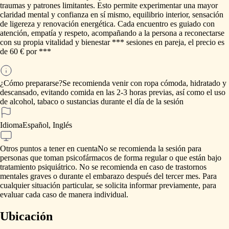
traumas
y
patrones
limitantes.
Esto
permite
experimentar
una
mayor
claridad
mental
y
confianza
en
sí
mismo,
equilibrio
interior,
sensación
de
ligereza
y
renovación
energética.
Cada
encuentro
es
guiado
con
atención,
empatía
y
respeto,
acompañando
a
la
persona
a
reconectarse
con
su
propia
vitalidad
y
bienestar
***
sesiones
en
pareja,
el
precio
es
de
60
€
por
***
¿Cómo prepararse?
Se
recomienda
venir
con
ropa
cómoda,
hidratado
y
descansado,
evitando
comida
en
las
2-3
horas
previas,
así
como
el
uso
de
alcohol,
tabaco
o
sustancias
durante
el
día
de
la
sesión
Idioma
Español, Inglés
Otros puntos a tener en cuenta
No
se
recomienda
la
sesión
para
personas
que
toman
psicofármacos
de
forma
regular
o
que
están
bajo
tratamiento
psiquiátrico.
No
se
recomienda
en
caso
de
trastornos
mentales
graves
o
durante
el
embarazo
después
del
tercer
mes.
Para
cualquier
situación
particular,
se
solicita
informar
previamente,
para
evaluar
cada
caso
de
manera
individual.
Ubicación