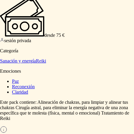
desde 75 €
sesión privada
Categoría
Sanación y energía
Reiki
Emociones
Paz
Reconexión
Claridad
Este
pack
contiene:
Alineación
de
chakras,
para
limpiar
y
alinear
tus
chakras
Cirugía
astral,
para
eliminar
la
energía
negativa
de
una
zona
específica
que
te
molesta
(física,
mental
o
emocional)
Tratamiento
de
Reiki