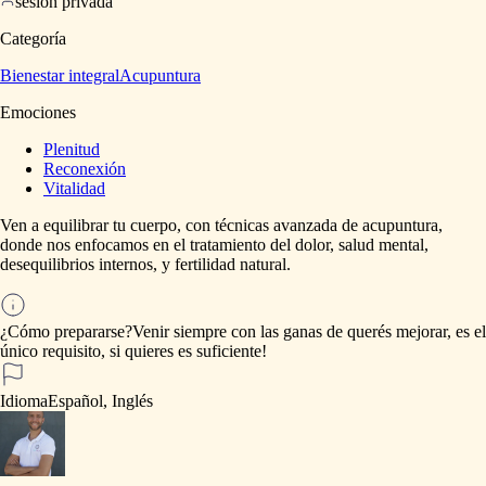
sesión privada
Categoría
Bienestar integral
Acupuntura
Emociones
Plenitud
Reconexión
Vitalidad
Ven
a
equilibrar
tu
cuerpo,
con
técnicas
avanzada
de
acupuntura,
donde
nos
enfocamos
en
el
tratamiento
del
dolor,
salud
mental,
desequilibrios
internos,
y
fertilidad
natural.
¿Cómo prepararse?
Venir
siempre
con
las
ganas
de
querés
mejorar,
es
el
único
requisito,
si
quieres
es
suficiente!
Idioma
Español, Inglés