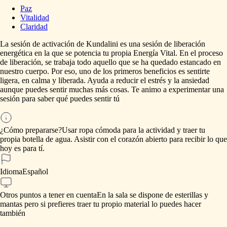
Paz
Vitalidad
Claridad
La
sesión
de
activación
de
Kundalini
es
una
sesión
de
liberación
energética
en
la
que
se
potencia
tu
propia
Energía
Vital.
En
el
proceso
de
liberación,
se
trabaja
todo
aquello
que
se
ha
quedado
estancado
en
nuestro
cuerpo.
Por
eso,
uno
de
los
primeros
beneficios
es
sentirte
ligera,
en
calma
y
liberada.
Ayuda
a
reducir
el
estrés
y
la
ansiedad
aunque
puedes
sentir
muchas
más
cosas.
Te
animo
a
experimentar
una
sesión
para
saber
qué
puedes
sentir
tú
¿Cómo prepararse?
Usar
ropa
cómoda
para
la
actividad
y
traer
tu
propia
botella
de
agua.
Asistir
con
el
corazón
abierto
para
recibir
lo
que
hoy
es
para
tí.
Idioma
Español
Otros puntos a tener en cuenta
En
la
sala
se
dispone
de
esterillas
y
mantas
pero
si
prefieres
traer
tu
propio
material
lo
puedes
hacer
también