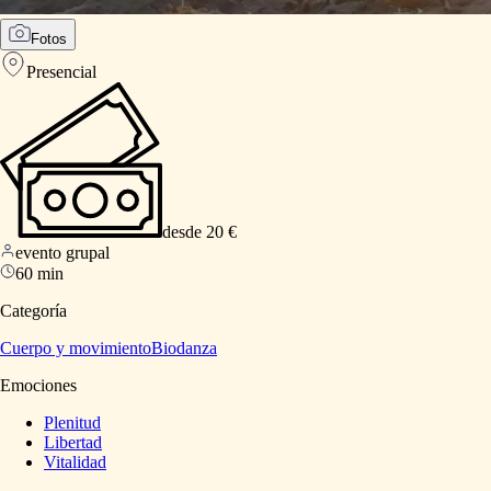
Fotos
Presencial
desde 20 €
evento grupal
60 min
Categoría
Cuerpo y movimiento
Biodanza
Emociones
Plenitud
Libertad
Vitalidad