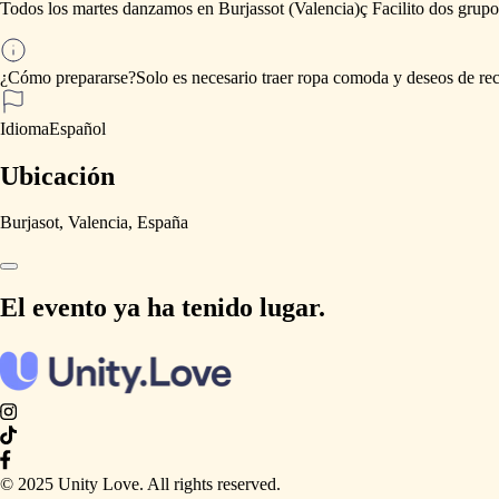
Todos
los
martes
danzamos
en
Burjassot
(Valencia)ç
Facilito
dos
grupo
¿Cómo prepararse?
Solo
es
necesario
traer
ropa
comoda
y
deseos
de
re
Idioma
Español
Ubicación
Burjasot, Valencia, España
El evento ya ha tenido lugar.
© 2025 Unity Love. All rights reserved.