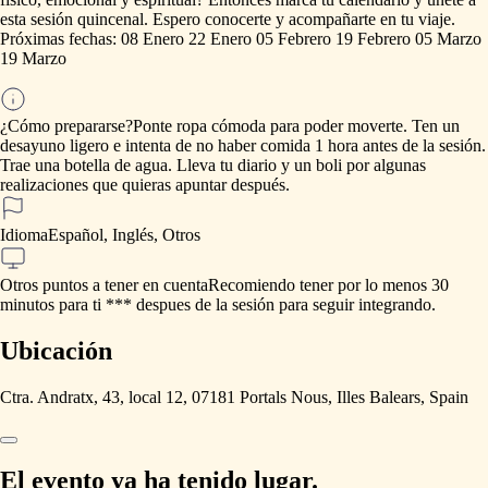
esta
sesión
quincenal.
Espero
conocerte
y
acompañarte
en
tu
viaje.
Próximas
fechas:
08
Enero
22
Enero
05
Febrero
19
Febrero
05
Marzo
19
Marzo
¿Cómo prepararse?
Ponte
ropa
cómoda
para
poder
moverte.
Ten
un
desayuno
ligero
e
intenta
de
no
haber
comida
1
hora
antes
de
la
sesión.
Trae
una
botella
de
agua.
Lleva
tu
diario
y
un
boli
por
algunas
realizaciones
que
quieras
apuntar
después.
Idioma
Español, Inglés, Otros
Otros puntos a tener en cuenta
Recomiendo
tener
por
lo
menos
30
minutos
para
ti
***
despues
de
la
sesión
para
seguir
integrando.
Ubicación
Ctra. Andratx, 43, local 12, 07181 Portals Nous, Illes Balears, Spain
El evento ya ha tenido lugar.