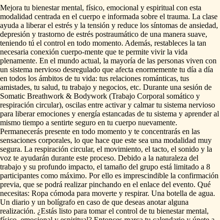
Mejora
tu
bienestar
mental,
físico,
emocional
y
espiritual
con
esta
modalidad
centrada
en
el
cuerpo
e
informada
sobre
el
trauma.
La
clase
ayuda
a
liberar
el
estrés
y
la
tensión
y
reduce
los
síntomas
de
ansiedad,
depresión
y
trastorno
de
estrés
postraumático
de
una
manera
suave,
teniendo
tú
el
control
en
todo
momento.
Además,
restableces
la
tan
necesaria
conexión
cuerpo-mente
que
te
permite
vivir
la
vida
plenamente.
En
el
mundo
actual,
la
mayoría
de
las
personas
viven
con
un
sistema
nervioso
desregulado
que
afecta
enormemente
tu
día
a
día
en
todos
los
ámbitos
de
tu
vida:
tus
relaciones
románticas,
tus
amistades,
tu
salud,
tu
trabajo
y
negocios,
etc.
Durante
una
sesión
de
Somatic
Breathwork
&
Bodywork
(Trabajo
Corporal
somático
y
respiración
circular),
oscilas
entre
activar
y
calmar
tu
sistema
nervioso
para
liberar
emociones
y
energía
estancadas
de
tu
sistema
y
aprender
al
mismo
tiempo
a
sentirte
seguro
en
tu
cuerpo
nuevamente.
Permanecerás
presente
en
todo
momento
y
te
concentrarás
en
las
sensaciones
corporales,
lo
que
hace
que
este
sea
una
modalidad
muy
segura.
La
respiración
circular,
el
movimiento,
el
tacto,
el
sonido
y
la
voz
te
ayudarán
durante
este
proceso.
Debido
a
la
naturaleza
del
trabajo
y
su
profundo
impacto,
el
tamaño
del
grupo
está
limitado
a
8
participantes
como
máximo.
Por
ello
es
imprescindible
la
confirmación
previa,
que
se
podrá
realizar
pinchando
en
el
enlace
del
evento.
Qué
necesitas:
Ropa
cómoda
para
moverte
y
respirar.
Una
botella
de
agua.
Un
diario
y
un
bolígrafo
en
caso
de
que
deseas
anotar
alguna
realización.
¿Estás
listo
para
tomar
el
control
de
tu
bienestar
mental,
físico,
emocional
y
espiritual?
Entonces
marca
tu
calendario
y
únete
a