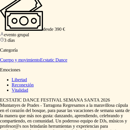
desde 390 €
evento grupal
3 días
Categoría
Cuerpo y movimiento
Ecstatic Dance
Emociones
Libertad
Reconexión
Vitalidad
ECSTATIC
DANCE
FESTIVAL
SEMANA
SANTA
2026
Muntanyes
de
Prades
-
Tarragona
Regresamos
a
la
maravillosa
cúpula
en
el
corazón
del
bosque,
para
pasar
las
vacaciones
de
semana
santa
de
la
manera
que
más
nos
gusta:
danzando,
aprendiendo,
celebrando
y
compartiendo,
en
comunidad.
Un
poderoso
equipo
de
DJs,
músicos
y
profesor@s
nos
brindarán
herramientas
y
experiencias
para