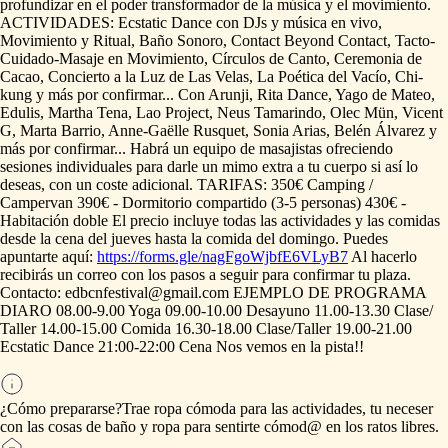
profundizar
en
el
poder
transformador
de
la
música
y
el
movimiento.
ACTIVIDADES:
Ecstatic
Dance
con
DJs
y
música
en
vivo,
Movimiento
y
Ritual,
Baño
Sonoro,
Contact
Beyond
Contact,
Tacto-
Cuidado-Masaje
en
Movimiento,
Círculos
de
Canto,
Ceremonia
de
Cacao,
Concierto
a
la
Luz
de
Las
Velas,
La
Poética
del
Vacío,
Chi-
kung
y
más
por
confirmar...
Con
Arunji,
Rita
Dance,
Yago
de
Mateo,
Edulis,
Martha
Tena,
Lao
Project,
Neus
Tamarindo,
Olec
Mün,
Vicent
G,
Marta
Barrio,
Anne-Gaëlle
Rusquet,
Sonia
Arias,
Belén
Álvarez
y
más
por
confirmar...
Habrá
un
equipo
de
masajistas
ofreciendo
sesiones
individuales
para
darle
un
mimo
extra
a
tu
cuerpo
si
así
lo
deseas,
con
un
coste
adicional.
TARIFAS:
350€
Camping
​/​
Campervan
390€
-
Dormitorio
compartido
(3-5
personas)
430€
-
Habitación
doble
El
precio
incluye
todas
las
actividades
y
las
comidas
desde
la
cena
del
jueves
hasta
la
comida
del
domingo.
Puedes
apuntarte
aquí:
https://forms.gle/nagFgoWjbfE6VLyB7
Al
hacerlo
recibirás
un
correo
con
los
pasos
a
seguir
para
confirmar
tu
plaza.
Contacto:
edbcnfestival@gmail.com
EJEMPLO
DE
PROGRAMA
DIARO
08.00-9.00
Yoga
09.00-10.00
Desayuno
11.00-13.30
Clase
​/​
Taller
14.00-15.00
Comida
16.30-18.00
Clase
​/​
Taller
19.00-21.00
Ecstatic
Dance
21:00-22:00
Cena
Nos
vemos
en
la
pista!!
¿Cómo prepararse?
Trae
ropa
cómoda
para
las
actividades,
tu
neceser
con
las
cosas
de
baño
y
ropa
para
sentirte
cómod@
en
los
ratos
libres.