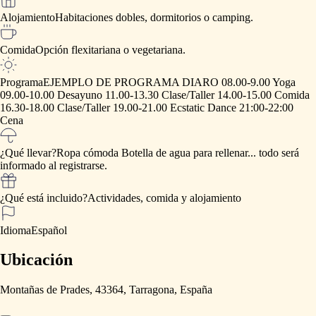
Alojamiento
Habitaciones
dobles,
dormitorios
o
camping.
Comida
Opción
flexitariana
o
vegetariana.
Programa
EJEMPLO
DE
PROGRAMA
DIARO
08.00-9.00
Yoga
09.00-10.00
Desayuno
11.00-13.30
Clase
​/​
Taller
14.00-15.00
Comida
16.30-18.00
Clase
​/​
Taller
19.00-21.00
Ecstatic
Dance
21:00-22:00
Cena
¿Qué llevar?
Ropa
cómoda
Botella
de
agua
para
rellenar...
todo
será
informado
al
registrarse.
¿Qué está incluido?
Actividades,
comida
y
alojamiento
Idioma
Español
Ubicación
Montañas de Prades, 43364, Tarragona, España