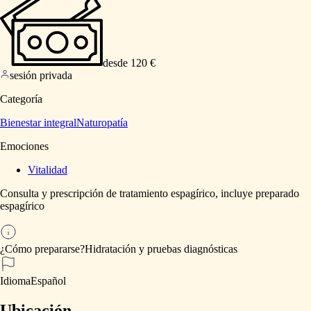
desde 120 €
sesión privada
Categoría
Bienestar integral
Naturopatía
Emociones
Vitalidad
Consulta
y
prescripción
de
tratamiento
espagírico,
incluye
preparado
espagírico
¿Cómo prepararse?
Hidratación
y
pruebas
diagnósticas
Idioma
Español
Ubicación