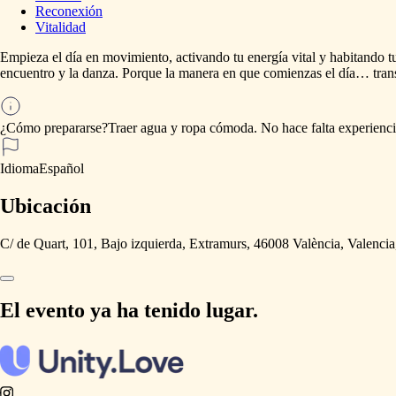
Reconexión
Vitalidad
Empieza
el
día
en
movimiento,
activando
tu
energía
vital
y
habitando
t
encuentro
y
la
danza.
Porque
la
manera
en
que
comienzas
el
día…
tra
¿Cómo prepararse?
Traer
agua
y
ropa
cómoda.
No
hace
falta
experienc
Idioma
Español
Ubicación
C/ de Quart, 101, Bajo izquierda, Extramurs, 46008 València, Valenci
El evento ya ha tenido lugar.