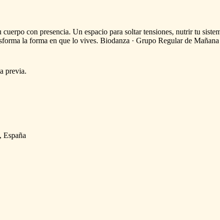
u
cuerpo
con
presencia.
Un
espacio
para
soltar
tensiones,
nutrir
tu
siste
nsforma
la
forma
en
que
lo
vives.
Biodanza
·
Grupo
Regular
de
Mañana
ia
previa.
a, España