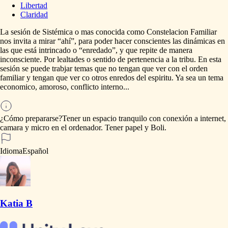
Libertad
Claridad
La
sesión
de
Sistémica
o
mas
conocida
como
Constelacion
Familiar
nos
invita
a
mirar
“ahí”,
para
poder
hacer
conscientes
las
dinámicas
en
las
que
está
intrincado
o
“enredado”,
y
que
repite
de
manera
inconsciente.
Por
lealtades
o
sentido
de
pertenencia
a
la
tribu.
En
esta
sesión
se
puede
trabjar
temas
que
no
tengan
que
ver
con
el
orden
familiar
y
tengan
que
ver
co
otros
enredos
del
espiritu.
Ya
sea
un
tema
economico,
amoroso,
conflicto
interno...
¿Cómo prepararse?
Tener
un
espacio
tranquilo
con
conexión
a
internet,
camara
y
micro
en
el
ordenador.
Tener
papel
y
Boli.
Idioma
Español
Katia B