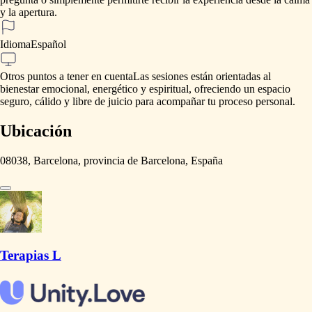
y
la
apertura.
Idioma
Español
Otros puntos a tener en cuenta
Las
sesiones
están
orientadas
al
bienestar
emocional,
energético
y
espiritual,
ofreciendo
un
espacio
seguro,
cálido
y
libre
de
juicio
para
acompañar
tu
proceso
personal.
Ubicación
08038, Barcelona, provincia de Barcelona, España
Terapias L