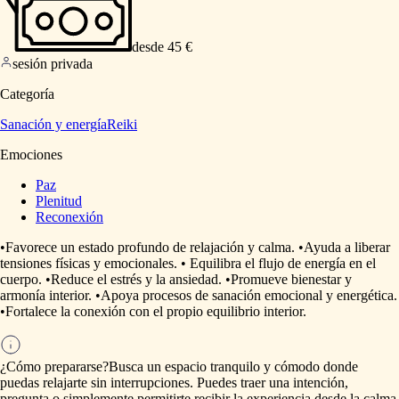
desde 45 €
sesión privada
Categoría
Sanación y energía
Reiki
Emociones
Paz
Plenitud
Reconexión
•Favorece
un
estado
profundo
de
relajación
y
calma.
•Ayuda
a
liberar
tensiones
físicas
y
emocionales.
•
Equilibra
el
flujo
de
energía
en
el
cuerpo.
•Reduce
el
estrés
y
la
ansiedad.
•Promueve
bienestar
y
armonía
interior.
•Apoya
procesos
de
sanación
emocional
y
energética.
•Fortalece
la
conexión
con
el
propio
equilibrio
interior.
¿Cómo prepararse?
Busca
un
espacio
tranquilo
y
cómodo
donde
puedas
relajarte
sin
interrupciones.
Puedes
traer
una
intención,
pregunta
o
simplemente
permitirte
recibir
la
experiencia
desde
la
calma