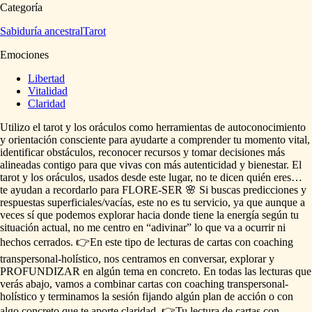
Categoría
Sabiduría ancestral
Tarot
Emociones
Libertad
Vitalidad
Claridad
Utilizo
el
tarot
y
los
oráculos
como
herramientas
de
autoconocimiento
y
orientación
consciente
para
ayudarte
a
comprender
tu
momento
vital,
identificar
obstáculos,
reconocer
recursos
y
tomar
decisiones
más
alineadas
contigo
para
que
vivas
con
más
autenticidad
y
bienestar.
El
tarot
y
los
oráculos,
usados
desde
este
lugar,
no
te
dicen
quién
eres…
te
ayudan
a
recordarlo
para
FLORE-SER
🌸
Si
buscas
predicciones
y
respuestas
superficiales
​/​
vacías,
este
no
es
tu
servicio,
ya
que
aunque
a
veces
sí
que
podemos
explorar
hacia
donde
tiene
la
energía
según
tu
situación
actual,
no
me
centro
en
“adivinar”
lo
que
va
a
ocurrir
ni
hechos
cerrados.
👉En
este
tipo
de
lecturas
de
cartas
con
coaching
transpersonal-holístico,
nos
centramos
en
conversar,
explorar
y
PROFUNDIZAR
en
algún
tema
en
concreto.
En
todas
las
lecturas
que
verás
abajo,
vamos
a
combinar
cartas
con
coaching
transpersonal-
holístico
y
terminamos
la
sesión
fijando
algún
plan
de
acción
o
con
algo
concreto
que
te
aporte
claridad.
👉Tu
lectura
de
cartas
con