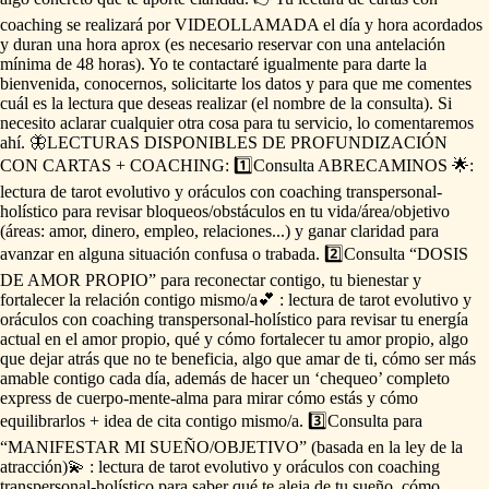
coaching
se
realizará
por
VIDEOLLAMADA
el
día
y
hora
acordados
y
duran
una
hora
aprox
(es
necesario
reservar
con
una
antelación
mínima
de
48
horas).
Yo
te
contactaré
igualmente
para
darte
la
bienvenida,
conocernos,
solicitarte
los
datos
y
para
que
me
comentes
cuál
es
la
lectura
que
deseas
realizar
(el
nombre
de
la
consulta).
Si
necesito
aclarar
cualquier
otra
cosa
para
tu
servicio,
lo
comentaremos
ahí.
🦋LECTURAS
DISPONIBLES
DE
PROFUNDIZACIÓN
CON
CARTAS
+
COACHING:
1️⃣Consulta
ABRECAMINOS
🌟:
lectura
de
tarot
evolutivo
y
oráculos
con
coaching
transpersonal-
holístico
para
revisar
bloqueos
​/​
obstáculos
en
tu
vida
​/​
área
​/​
objetivo
(áreas:
amor,
dinero,
empleo,
relaciones...)
y
ganar
claridad
para
avanzar
en
alguna
situación
confusa
o
trabada.
2️⃣Consulta
“DOSIS
DE
AMOR
PROPIO”
para
reconectar
contigo,
tu
bienestar
y
fortalecer
la
relación
contigo
mismo
​/​
a💕
:
lectura
de
tarot
evolutivo
y
oráculos
con
coaching
transpersonal-holístico
para
revisar
tu
energía
actual
en
el
amor
propio,
qué
y
cómo
fortalecer
tu
amor
propio,
algo
que
dejar
atrás
que
no
te
beneficia,
algo
que
amar
de
ti,
cómo
ser
más
amable
contigo
cada
día,
además
de
hacer
un
‘chequeo’
completo
express
de
cuerpo-mente-alma
para
mirar
cómo
estás
y
cómo
equilibrarlos
+
idea
de
cita
contigo
mismo
​/​
a.
3️⃣Consulta
para
“MANIFESTAR
MI
SUEÑO
​/​
OBJETIVO”
(basada
en
la
ley
de
la
atracción)💫
:
lectura
de
tarot
evolutivo
y
oráculos
con
coaching
transpersonal-holístico
para
saber
qué
te
aleja
de
tu
sueño,
cómo