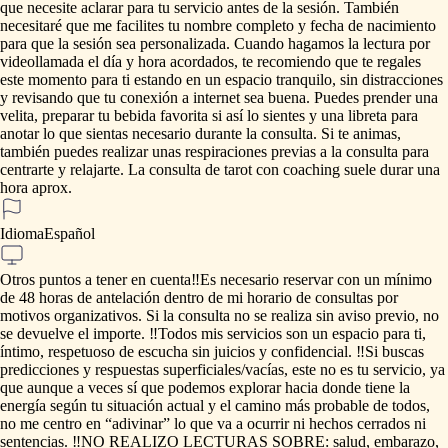
que
necesite
aclarar
para
tu
servicio
antes
de
la
sesión.
También
necesitaré
que
me
facilites
tu
nombre
completo
y
fecha
de
nacimiento
para
que
la
sesión
sea
personalizada.
Cuando
hagamos
la
lectura
por
videollamada
el
día
y
hora
acordados,
te
recomiendo
que
te
regales
este
momento
para
ti
estando
en
un
espacio
tranquilo,
sin
distracciones
y
revisando
que
tu
conexión
a
internet
sea
buena.
Puedes
prender
una
velita,
preparar
tu
bebida
favorita
si
así
lo
sientes
y
una
libreta
para
anotar
lo
que
sientas
necesario
durante
la
consulta.
Si
te
animas,
también
puedes
realizar
unas
respiraciones
previas
a
la
consulta
para
centrarte
y
relajarte.
La
consulta
de
tarot
con
coaching
suele
durar
una
hora
aprox.
Idioma
Español
Otros puntos a tener en cuenta
‼️Es
necesario
reservar
con
un
mínimo
de
48
horas
de
antelación
dentro
de
mi
horario
de
consultas
por
motivos
organizativos.
Si
la
consulta
no
se
realiza
sin
aviso
previo,
no
se
devuelve
el
importe.
‼️Todos
mis
servicios
son
un
espacio
para
ti,
íntimo,
respetuoso
de
escucha
sin
juicios
y
confidencial.
‼️Si
buscas
predicciones
y
respuestas
superficiales
​/​
vacías,
este
no
es
tu
servicio,
ya
que
aunque
a
veces
sí
que
podemos
explorar
hacia
donde
tiene
la
energía
según
tu
situación
actual
y
el
camino
más
probable
de
todos,
no
me
centro
en
“adivinar”
lo
que
va
a
ocurrir
ni
hechos
cerrados
ni
sentencias.
‼️NO
REALIZO
LECTURAS
SOBRE:
salud,
embarazo,