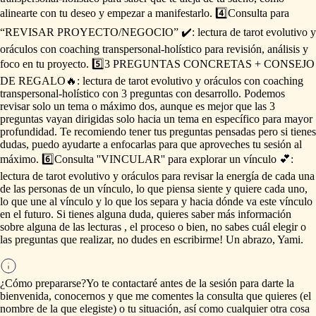
alinearte
con
tu
deseo
y
empezar
a
manifestarlo.
4️⃣Consulta
para
“REVISAR
PROYECTO
​/​
NEGOCIO”
✔️:
lectura
de
tarot
evolutivo
y
oráculos
con
coaching
transpersonal-holístico
para
revisión,
análisis
y
foco
en
tu
proyecto.
5️⃣3
PREGUNTAS
CONCRETAS
+
CONSEJO
DE
REGALO🔥:
lectura
de
tarot
evolutivo
y
oráculos
con
coaching
transpersonal-holístico
con
3
preguntas
con
desarrollo.
Podemos
revisar
solo
un
tema
o
máximo
dos,
aunque
es
mejor
que
las
3
preguntas
vayan
dirigidas
solo
hacia
un
tema
en
específico
para
mayor
profundidad.
Te
recomiendo
tener
tus
preguntas
pensadas
pero
si
tienes
dudas,
puedo
ayudarte
a
enfocarlas
para
que
aproveches
tu
sesión
al
máximo.
6️⃣Consulta
''VINCULAR''
para
explorar
un
vínculo
💕:
lectura
de
tarot
evolutivo
y
oráculos
para
revisar
la
energía
de
cada
una
de
las
personas
de
un
vínculo,
lo
que
piensa
siente
y
quiere
cada
uno,
lo
que
une
al
vínculo
y
lo
que
los
separa
y
hacia
dónde
va
este
vínculo
en
el
futuro.
Si
tienes
alguna
duda,
quieres
saber
más
información
sobre
alguna
de
las
lecturas
,
el
proceso
o
bien,
no
sabes
cuál
elegir
o
las
preguntas
que
realizar,
no
dudes
en
escribirme!
Un
abrazo,
Yami.
¿Cómo prepararse?
Yo
te
contactaré
antes
de
la
sesión
para
darte
la
bienvenida,
conocernos
y
que
me
comentes
la
consulta
que
quieres
(el
nombre
de
la
que
elegiste)
o
tu
situación,
así
como
cualquier
otra
cosa