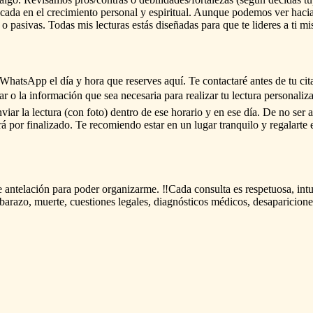
ocada
en
el
crecimiento
personal
y
espiritual.
Aunque
podemos
ver
haci
o
pasivas.
Todas
mis
lecturas
estás
diseñadas
para
que
te
lideres
a
ti
mi
WhatsApp
el
día
y
hora
que
reserves
aquí.
Te
contactaré
antes
de
tu
cit
ar
o
la
información
que
sea
necesaria
para
realizar
tu
lectura
personaliz
nviar
la
lectura
(con
foto)
dentro
de
ese
horario
y
en
ese
día.
De
no
ser
a
rá
por
finalizado.
Te
recomiendo
estar
en
un
lugar
tranquilo
y
regalarte
e
antelación
para
poder
organizarme.
‼️Cada
consulta
es
respetuosa,
intu
barazo,
muerte,
cuestiones
legales,
diagnósticos
médicos,
desaparicione