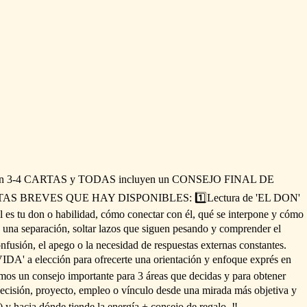
n
3-4
CARTAS
y
TODAS
incluyen
un
CONSEJO
FINAL
DE
TAS
BREVES
QUE
HAY
DISPONIBLES:
1️⃣Lectura
de
'EL
DON'
l
es
tu
don
o
habilidad,
cómo
conectar
con
él,
qué
se
interpone
y
cómo
una
separación,
soltar
lazos
que
siguen
pesando
y
comprender
el
nfusión,
el
apego
o
la
necesidad
de
respuestas
externas
constantes.
VIDA'
a
elección
para
ofrecerte
una
orientación
y
enfoque
exprés
en
mos
un
consejo
importante
para
3
áreas
que
decidas
y
para
obtener
ecisión,
proyecto,
empleo
o
vínculo
desde
una
mirada
más
objetiva
y
)
y
hacia
dónde
tiende
la
energía
+
consejo
de
regalo.
‼️