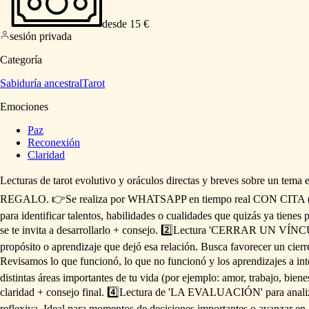
desde 15 €
sesión privada
Categoría
Sabiduría ancestral
Tarot
Emociones
Paz
Reconexión
Claridad
Lecturas
de
tarot
evolutivo
y
oráculos
directas
y
breves
sobre
un
tema
REGALO.
👉Se
realiza
por
WHATSAPP
en
tiempo
real
CON
CITA
para
identificar
talentos,
habilidades
o
cualidades
que
quizás
ya
tienes
p
se
te
invita
a
desarrollarlo
+
consejo.
2️⃣Lectura
'CERRAR
UN
VÍNC
propósito
o
aprendizaje
que
dejó
esa
relación.
Busca
favorecer
un
cierr
Revisamos
lo
que
funcionó,
lo
que
no
funcionó
y
los
aprendizajes
a
int
distintas
áreas
importantes
de
tu
vida
(por
ejemplo:
amor,
trabajo,
bienes
claridad
+
consejo
final.
4️⃣Lectura
de
'LA
EVALUACIÓN'
para
anali
reflexiva.
Ideal
para
momentos
de
decisiones
importantes
o
avanzar
en