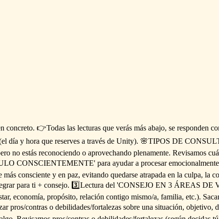
en
concreto.
👉Todas
las
lecturas
que
verás
más
abajo,
se
responden
co
(el
día
y
hora
que
reserves
a
través
de
Unity).
🌸TIPOS
DE
CONSUL
ero
no
estás
reconociendo
o
aprovechando
plenamente.
Revisamos
cuá
ULO
CONSCIENTEMENTE'
para
ayudar
a
procesar
emocionalmente
e
más
consciente
y
en
paz,
evitando
quedarse
atrapada
en
la
culpa,
la
co
egrar
para
ti
+
consejo.
3️⃣Lectura
del
'CONSEJO
EN
3
ÁREAS
DE
tar,
economía,
propósito,
relación
contigo
mismo
​/​
a,
familia,
etc.).
Saca
zar
pros
​/​
contras
o
debilidades
​/​
fortalezas
sobre
una
situación,
objetivo,
d
algo.
Revisamos
pros
​/​
contras
o
debilidades
​/​
fortalezas
(según
decidas
tú