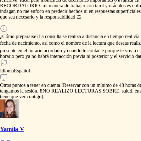
RECORDATORIO:
mi
manera
de
trabajar
con
tarot
y
oráculos
es
enf
indagar,
no
me
enfoco
en
predecir
hechos
ni
en
respuestas
superficiales
que
sea
necesario
y
la
responsabilidad
🦋
¿Cómo prepararse?
La
consulta
se
realiza
a
distancia
en
tiempo
real
vía
fecha
de
nacimiento,
así
como
el
nombre
de
la
lectura
que
deseas
realiz
presente
en
el
horario
acordado
y
cuando
te
contacte
porque
te
voy
a
e
horario
pero
ya
no
habrá
interacción
previa
ni
posterior
y
el
servicio
da
Idioma
Español
Otros puntos a tener en cuenta
‼️Reservar
con
un
mínimo
de
48
horas
d
tengamos
la
sesión.
‼️NO
REALIZO
LECTURAS
SOBRE:
salud,
em
tiene
que
ver
contigo).
Yamila V