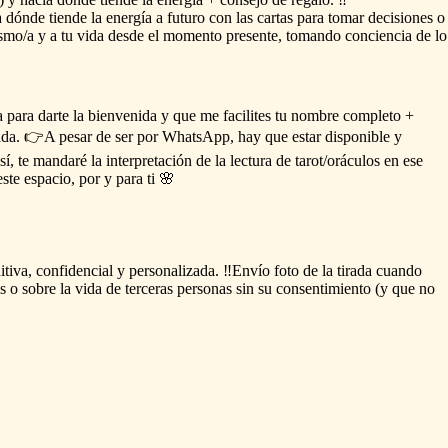
a
dónde
tiende
la
energía
a
futuro
con
las
cartas
para
tomar
decisiones
o
smo
​/​
a
y
a
tu
vida
desde
el
momento
presente,
tomando
conciencia
de
lo
a
para
darte
la
bienvenida
y
que
me
facilites
tu
nombre
completo
+
ada.
👉A
pesar
de
ser
por
WhatsApp,
hay
que
estar
disponible
y
sí,
te
mandaré
la
interpretación
de
la
lectura
de
tarot
​/​
oráculos
en
ese
este
espacio,
por
y
para
ti
🌸
itiva,
confidencial
y
personalizada.
‼️Envío
foto
de
la
tirada
cuando
s
o
sobre
la
vida
de
terceras
personas
sin
su
consentimiento
(y
que
no