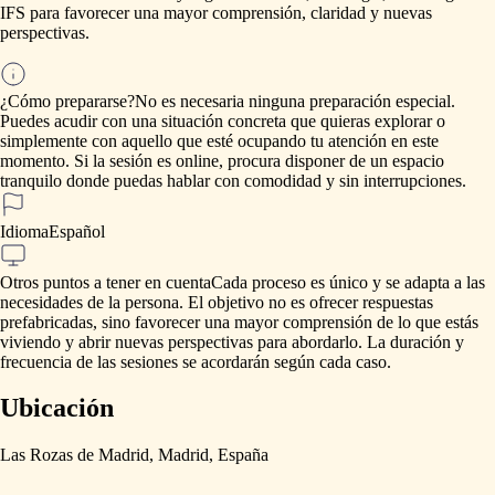
IFS
para
favorecer
una
mayor
comprensión,
claridad
y
nuevas
perspectivas.
¿Cómo prepararse?
No
es
necesaria
ninguna
preparación
especial.
Puedes
acudir
con
una
situación
concreta
que
quieras
explorar
o
simplemente
con
aquello
que
esté
ocupando
tu
atención
en
este
momento.
Si
la
sesión
es
online,
procura
disponer
de
un
espacio
tranquilo
donde
puedas
hablar
con
comodidad
y
sin
interrupciones.
Idioma
Español
Otros puntos a tener en cuenta
Cada
proceso
es
único
y
se
adapta
a
las
necesidades
de
la
persona.
El
objetivo
no
es
ofrecer
respuestas
prefabricadas,
sino
favorecer
una
mayor
comprensión
de
lo
que
estás
viviendo
y
abrir
nuevas
perspectivas
para
abordarlo.
La
duración
y
frecuencia
de
las
sesiones
se
acordarán
según
cada
caso.
Ubicación
Las Rozas de Madrid, Madrid, España