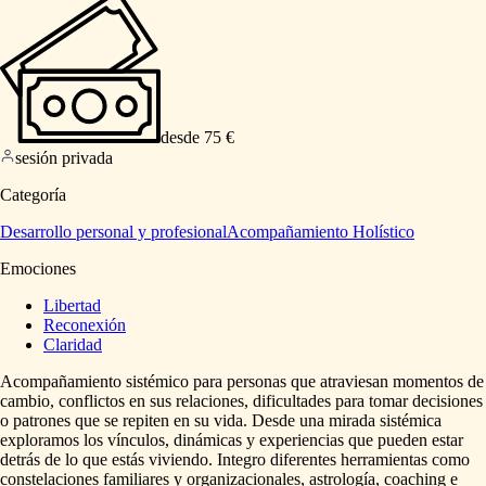
desde 75 €
sesión privada
Categoría
Desarrollo personal y profesional
Acompañamiento Holístico
Emociones
Libertad
Reconexión
Claridad
Acompañamiento
sistémico
para
personas
que
atraviesan
momentos
de
cambio,
conflictos
en
sus
relaciones,
dificultades
para
tomar
decisiones
o
patrones
que
se
repiten
en
su
vida.
Desde
una
mirada
sistémica
exploramos
los
vínculos,
dinámicas
y
experiencias
que
pueden
estar
detrás
de
lo
que
estás
viviendo.
Integro
diferentes
herramientas
como
constelaciones
familiares
y
organizacionales,
astrología,
coaching
e