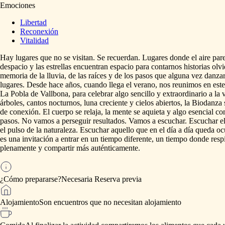
Emociones
Libertad
Reconexión
Vitalidad
Hay
lugares
que
no
se
visitan.
Se
recuerdan.
Lugares
donde
el
aire
par
despacio
y
las
estrellas
encuentran
espacio
para
contarnos
historias
olvi
memoria
de
la
lluvia,
de
las
raíces
y
de
los
pasos
que
alguna
vez
danza
lugares.
Desde
hace
años,
cuando
llega
el
verano,
nos
reunimos
en
este
La
Pobla
de
Vallbona,
para
celebrar
algo
sencillo
y
extraordinario
a
la
árboles,
cantos
nocturnos,
luna
creciente
y
cielos
abiertos,
la
Biodanza
de
conexión.
El
cuerpo
se
relaja,
la
mente
se
aquieta
y
algo
esencial
co
pasos.
No
vamos
a
perseguir
resultados.
Vamos
a
escuchar.
Escuchar
e
el
pulso
de
la
naturaleza.
Escuchar
aquello
que
en
el
día
a
día
queda
oc
es
una
invitación
a
entrar
en
un
tiempo
diferente,
un
tiempo
donde
resp
plenamente
y
compartir
más
auténticamente.
¿Cómo prepararse?
Necesaria
Reserva
previa
Alojamiento
Son
encuentros
que
no
necesitan
alojamiento