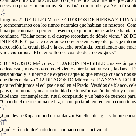
Comida
Al
finalizar
la
actividad
compartiremos
los
alimentos
que
cada
necesario
para
estar
comodos.
Se
invitará
a
un
brindis
y
a
Agua
fresqui
Programa
21
DE
JULIO
Martes
·
CUERPOS
DE
HIERBA
Y
LUNA
y
reencontrarnos
con
los
ritmos
naturales
que
habitan
en
nosotros.
Com
luna
que
cambia
sin
perder
su
esencia,
exploraremos
el
arte
de
habitar
e
confianza.
"Bailar
como
si
el
cuerpo
recordara
de
dónde
viene."
28
D
INTERIOR
El
paisaje
exterior
se
convierte
en
espejo
del
paisaje
intern
percepción,
la
creatividad
y
la
escucha
profunda,
permitiendo
que
emer
y
relacionarnos.
"El
cuerpo
florece
cuando
deja
de
exigirse."
________________________________________________________
5
DE
AGOSTO
Miércoles
.
EL
JARDÍN
INVISIBLE
Una
sesión
par
delicadeza
y
movernos
como
el
viento
entre
la
naturaleza
y
la
danza.
E
sensibilidad
y
la
libertad
de
expresar
aquello
que
emerge
cuando
nos
s
que
florece:
danza."
12
DE
AGOSTO
Miércoles
.
DANZAS
Y
ECLI
para
recibir
juntos
el
eclipse
de
sol
en
el
Prado.
Vestidos
de
blanco,
cel
pausa,
un
umbral
y
una
oportunidad
de
transformación
interior
y
encue
Biodanza,
contemplación,
ritual
compartido
y
un
baño
de
cuencos
para
"Cuando
el
cielo
cambia
de
luz,
el
cuerpo
también
recuerda
cómo
tran
¿Qué llevar?
Ropa
comoda
para
danzar
Botellita
de
agua
y
tu
presencia
¿Qué está incluido?
Todo
lo
relacionado
con
la
actividad