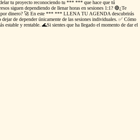
elar
tu
proyecto
reconociendo
tu
***
***
que
hace
que
tú
resos
siguen
dependiendo
de
llenar
horas
en
sesiones
1:1?
🔴¿Te
por
dinero?
🚀
En
este
***
***
LLENA
TU
AGENDA
descubrirás
o
dejar
de
depender
únicamente
de
las
sesiones
individuales.
✅
Cómo
ás
estable
y
rentable.
🌊Si
sientes
que
ha
llegado
el
momento
de
dar
el