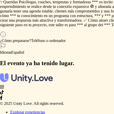
✨Queridas
Psicólogas,
coaches,
terapeutas
y
formadoras
***
os
invito
emprendimiento
se
realice
desde
tu
conexión
expansiva
🧭
y
alineada
a
gustaría
tener
una
agenda
estable,
clientes
más
comprometidos
y
una
f
cómo
***
tu
conocimiento
en
un
programa
con
estructura,
***
y
***
p
crear
una
propuesta
más
atractiva
y
transformadora.
✅
Cómo
atraer
cli
siguiente
paso
en
tu
proyecto,
este
taller
es
para
***
al
grupo
del
***
T
¿Cómo prepararse?
Teléfono
o
ordenador
Idioma
Español
El evento ya ha tenido lugar.
© 2025 Unity Love. All rights reserved.
Explorar experiencias