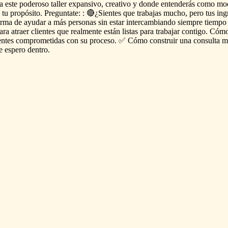
a
este
poderoso
taller
expansivo,
creativo
y
donde
entenderás
como
mod
tu
propósito.
Preguntate:
:
🔴¿Sientes
que
trabajas
mucho,
pero
tus
ing
orma
de
ayudar
a
más
personas
sin
estar
intercambiando
siempre
tiempo
ara
atraer
clientes
que
realmente
están
listas
para
trabajar
contigo.
Cóm
entes
comprometidas
con
su
proceso.
✅
Cómo
construir
una
consulta
m
e
espero
dentro.