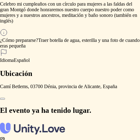
Celebro
mi
cumpleaños
con
un
círculo
para
mujeres
a
las
faldas
del
gran
Montgó
donde
honraremos
nuestro
cuerpo
nuestro
poder
como
mujeres
y
a
nuestros
ancestros,
meditación
y
baño
sonoro
(también
en
inglés)
¿Cómo prepararse?
Traer
botella
de
agua,
esterilla
y
una
foto
de
cuando
eras
pequeña
Idioma
Español
Ubicación
Camí Betlems, 03700 Dénia, provincia de Alicante, España
El evento ya ha tenido lugar.