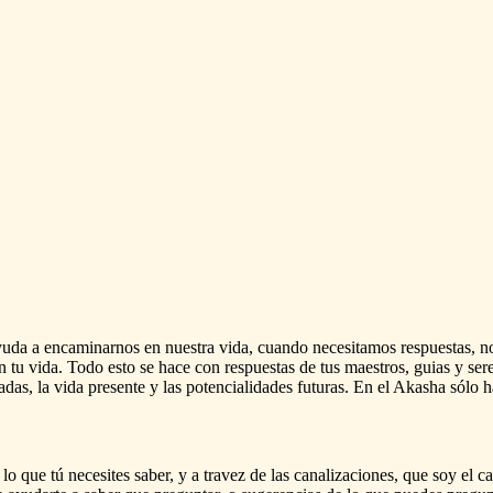
yuda
a
encaminarnos
en
nuestra
vida,
cuando
necesitamos
respuestas,
n
n
tu
vida.
Todo
esto
se
hace
con
respuestas
de
tus
maestros,
guias
y
ser
adas,
la
vida
presente
y
las
potencialidades
futuras.
En
el
Akasha
sólo
h
lo
que
tú
necesites
saber,
y
a
travez
de
las
canalizaciones,
que
soy
el
ca