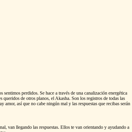
os
sentimos
perdidos.
Se
hace
a
través
de
una
canalización
energética
es
queridos
de
otros
planos,
el
Akasha.
Son
los
registros
de
todas
las
ay
amor,
así
que
no
cabe
ningún
mal
y
las
respuestas
que
recibas
serán
nal,
van
llegando
las
respuestas.
Ellos
te
van
orientando
y
ayudando
a