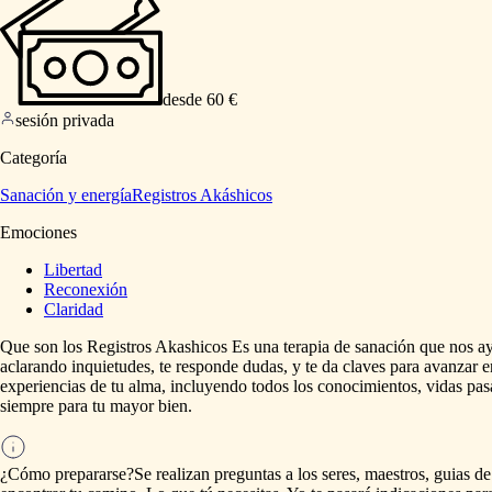
desde 60 €
sesión privada
Categoría
Sanación y energía
Registros Akáshicos
Emociones
Libertad
Reconexión
Claridad
Que
son
los
Registros
Akashicos
Es
una
terapia
de
sanación
que
nos
a
aclarando
inquietudes,
te
responde
dudas,
y
te
da
claves
para
avanzar
e
experiencias
de
tu
alma,
incluyendo
todos
los
conocimientos,
vidas
pas
siempre
para
tu
mayor
bien.
¿Cómo prepararse?
Se
realizan
preguntas
a
los
seres,
maestros,
guias
de