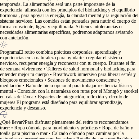
temporada.
La
alimentación
será
una
parte
importante
de
la
experiencia,
alineada
con
los
principios
del
biohacking
y
el
equilibrio
hormonal,
para
apoyar
la
energía,
la
claridad
mental
y
la
regulación
del
sistema
nervioso.
Las
comidas
están
pensadas
para
nutrir
el
cuerpo
de
forma
consciente,
ligera
y
equilibrada.
Si
tienes
intolerancias
o
necesidades
alimentarias
específicas,
podremos
adaptarnos
avisando
con
antelación.
Programa
El
retiro
combina
prácticas
corporales,
aprendizaje
y
experiencias
en
la
naturaleza
para
ayudarte
a
regular
el
sistema
nervioso,
recuperar
energía
y
reconectar
con
tu
cuerpo.
Durante
el
fin
de
semana
viviremos:
•
Talleres
de
salud
hormonal
y
biohacking
para
entender
mejor
tu
cuerpo
•
Breathwork
inmersivo
para
liberar
estrés
y
bloqueos
emocionales
•
Sesiones
de
movimiento
consciente
y
meditación
•
Baño
de
hielo
opcional
para
trabajar
resiliencia
física
y
mental
•
Conexión
con
la
naturaleza
con
rutas
por
el
Montgó
y
snorkel
en
calas
de
Jávea
•
Espacios
de
integración,
reflexión
y
círculo
de
mujeres
El
programa
está
diseñado
para
equilibrar
aprendizaje,
experiencia
y
descanso.
¿Qué llevar?
Para
disfrutar
plenamente
del
retiro
te
recomendamos
traer:
•
Ropa
cómoda
para
movimiento
y
prácticas
•
Ropa
de
baño
y
toalla
para
piscina
o
mar
•
Calzado
cómodo
para
caminar
por
la
naturaleza
y
escarpines
para
las
calas
•
Botella
de
agua
reutilizable
•