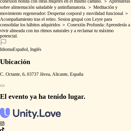
conexión
bonita
con
otras
mujeres
en
el
mismo
camino.
＞
Aprenderás
sobre
alimentación
saludable
y
antinflamatoria.
＞
Meditación
y
movimiento
regenerador:
Despertar
corporal
y
movilidad
funcional
＞
Acompañamiento
tras
el
retiro.
Sesion
grupal
con
Leyre
para
consolidar
los
hábitos
adquiridos
＞
Conexión
Profunda:
Aprenderás
a
vivir
alineada
con
tus
ritmos
naturales
y
a
reclamar
tu
máximo
potencial.
Idioma
Español, Inglés
Ubicación
C. Octante, 6, 03737 Jávea, Alicante, España
El evento ya ha tenido lugar.