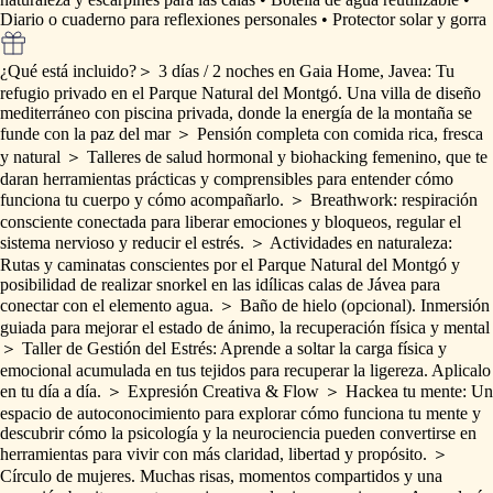
Diario
o
cuaderno
para
reflexiones
personales
•
Protector
solar
y
gorra
¿Qué está incluido?
＞
3
días
​/​
2
noches
en
Gaia
Home,
Javea:
Tu
refugio
privado
en
el
Parque
Natural
del
Montgó.
Una
villa
de
diseño
mediterráneo
con
piscina
privada,
donde
la
energía
de
la
montaña
se
funde
con
la
paz
del
mar
＞
Pensión
completa
con
comida
rica,
fresca
y
natural
＞
Talleres
de
salud
hormonal
y
biohacking
femenino,
que
te
daran
herramientas
prácticas
y
comprensibles
para
entender
cómo
funciona
tu
cuerpo
y
cómo
acompañarlo.
＞
Breathwork:
respiración
consciente
conectada
para
liberar
emociones
y
bloqueos,
regular
el
sistema
nervioso
y
reducir
el
estrés.
＞
Actividades
en
naturaleza:
Rutas
y
caminatas
conscientes
por
el
Parque
Natural
del
Montgó
y
posibilidad
de
realizar
snorkel
en
las
idílicas
calas
de
Jávea
para
conectar
con
el
elemento
agua.
＞
Baño
de
hielo
(opcional).
Inmersión
guiada
para
mejorar
el
estado
de
ánimo,
la
recuperación
física
y
mental
＞
Taller
de
Gestión
del
Estrés:
Aprende
a
soltar
la
carga
física
y
emocional
acumulada
en
tus
tejidos
para
recuperar
la
ligereza.
Aplicalo
en
tu
día
a
día.
＞
Expresión
Creativa
&
Flow
＞
Hackea
tu
mente:
Un
espacio
de
autoconocimiento
para
explorar
cómo
funciona
tu
mente
y
descubrir
cómo
la
psicología
y
la
neurociencia
pueden
convertirse
en
herramientas
para
vivir
con
más
claridad,
libertad
y
propósito.
＞
Círculo
de
mujeres.
Muchas
risas,
momentos
compartidos
y
una