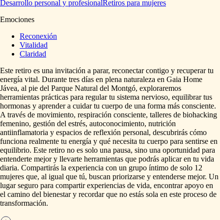
Desarrollo personal y profesional
Retiros para mujeres
Emociones
Reconexión
Vitalidad
Claridad
Este
retiro
es
una
invitación
a
parar,
reconectar
contigo
y
recuperar
tu
energía
vital.
Durante
tres
días
en
plena
naturaleza
en
Gaia
Home
Jávea,
al
pie
del
Parque
Natural
del
Montgó,
exploraremos
herramientas
prácticas
para
regular
tu
sistema
nervioso,
equilibrar
tus
hormonas
y
aprender
a
cuidar
tu
cuerpo
de
una
forma
más
consciente.
A
través
de
movimiento,
respiración
consciente,
talleres
de
biohacking
femenino,
gestión
del
estrés,
autoconocimiento,
nutrición
antiinflamatoria
y
espacios
de
reflexión
personal,
descubrirás
cómo
funciona
realmente
tu
energía
y
qué
necesita
tu
cuerpo
para
sentirse
en
equilibrio.
Este
retiro
no
es
solo
una
pausa,
sino
una
oportunidad
para
entenderte
mejor
y
llevarte
herramientas
que
podrás
aplicar
en
tu
vida
diaria.
Compartirás
la
experiencia
con
un
grupo
íntimo
de
solo
12
mujeres
que,
al
igual
que
tú,
buscan
priorizarse
y
entenderse
mejor.
Un
lugar
seguro
para
compartir
experiencias
de
vida,
encontrar
apoyo
en
el
camino
del
bienestar
y
recordar
que
no
estás
sola
en
este
proceso
de
transformación.