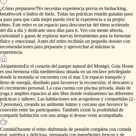
¿Cómo prepararse?
No
necesitas
experiencia
previa
en
biohacking,
breathwork
o
baños
de
hielo.
Todas
las
prácticas
estarán
guiadas
paso
a
paso
para
que
cada
mujer
pueda
vivir
la
experiencia
a
su
propio
ritmo.
Este
retiro
es
un
espacio
para
desconectar
del
ritmo
acelerado
del
día
a
día
y
dedicarte
unos
días
para
ti.
Ven
con
mente
abierta,
curiosidad
y
ganas
de
explorar
nuevas
herramientas
para
tu
bienestar
físico
y
emocional.
Antes
del
retiro
recibirás
un
pequeño
dossier
con
recomendaciones
para
prepararte
y
aprovechar
al
máximo
la
experiencia.
Alojamiento
En
el
corazón
del
parque
natural
del
Montgó,
Gaia
Home
es
una
hermosa
villa
mediterránea
situada
en
un
enclave
privilegiado
donde
la
montaña
se
encuentra
con
el
mar.
Un
espacio
tranquilo
y
lleno
de
energía,
diseñado
para
favorecer
la
reconexión,
el
descanso
y
el
crecimiento
personal.
La
casa
cuenta
con
piscina
privada,
shala
de
yoga
y
amplios
espacios
al
aire
libre
donde
realizaremos
las
diferentes
prácticas
y
talleres.
Las
habitaciones
son
acogedoras
y
compartidas
(2–
3
personas),
creando
un
ambiente
íntimo
y
cercano
que
favorece
la
conexión
entre
las
participantes.
También
existe
la
posibilidad
de
compartir
habitación
con
una
amiga
si
deseas
venir
acompañada.
Comida
Durante
el
retiro
disfrutarás
de
pensión
completa
con
comida
real,
nutritiva
y
deliciosa,
preparada
con
ingredientes
frescos
y
de