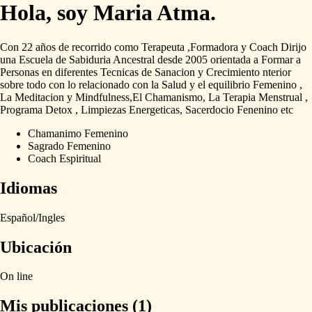
Hola, soy Maria Atma.
Con
22
años
de
recorrido
como
Terapeuta
,Formadora
y
Coach
Dirijo
una
Escuela
de
Sabiduria
Ancestral
desde
2005
orientada
a
Formar
a
Personas
en
diferentes
Tecnicas
de
Sanacion
y
Crecimiento
nterior
sobre
todo
con
lo
relacionado
con
la
Salud
y
el
equilibrio
Femenino
,
La
Meditacion
y
Mindfulness,El
Chamanismo,
La
Terapia
Menstrual
,
Programa
Detox
,
Limpiezas
Energeticas,
Sacerdocio
Fenenino
etc
Chamanimo Femenino
Sagrado Femenino
Coach Espiritual
Idiomas
Español
​/​
Ingles
Ubicación
On
line
Mis publicaciones (1)