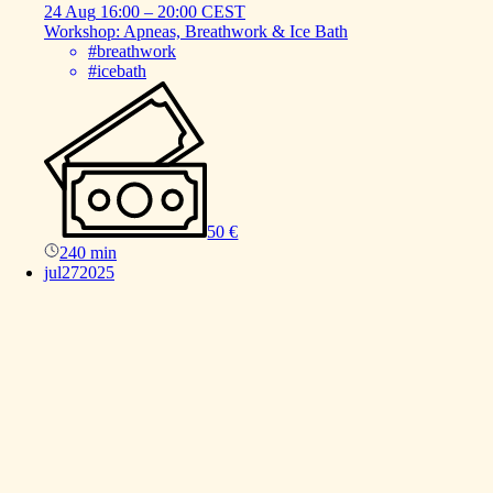
24 Aug
16:00
–
20:00
CEST
Workshop:
Apneas,
Breathwork
&
Ice
Bath
#breathwork
#icebath
50 €
240 min
jul
27
2025