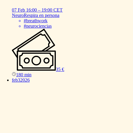
07 Feb
16:00
–
19:00
CET
NeuroRespira
en
persona
#breathwork
#neurociencias
35 €
180 min
feb
3
2026