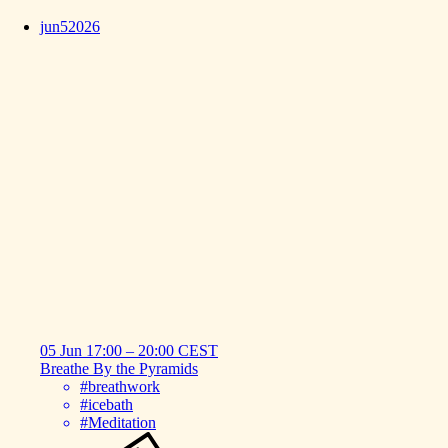
jun
5
2026
05 Jun
17:00
–
20:00
CEST
Breathe
By
the
Pyramids
#breathwork
#icebath
#Meditation