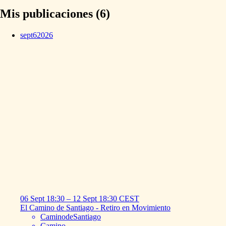
Mis publicaciones (6)
sept
6
2026
06 Sept
18:30
–
12 Sept
18:30
CEST
El
Camino
de
Santiago
-
Retiro
en
Movimiento
CaminodeSantiago
Camino