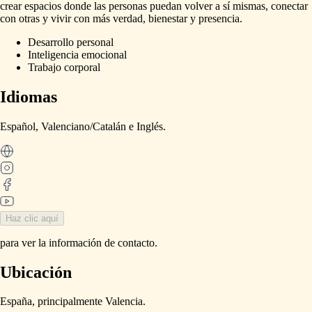
crear
espacios
donde
las
personas
puedan
volver
a
sí
mismas,
conectar
con
otras
y
vivir
con
más
verdad,
bienestar
y
presencia.
Desarrollo personal
Inteligencia emocional
Trabajo corporal
Idiomas
Español,
Valenciano
​/​
Catalán
e
Inglés.
Haz clic aquí
para ver la información de contacto.
Ubicación
España,
principalmente
Valencia.