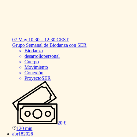
07 May
10:30
–
12:30
CEST
Grupo
Semanal
de
Biodanza
con
SER
Biodanza
desarrollopersonal
Cuerpo
Movimiento
Conexión
ProyectoSER
20 €
120 min
abr
18
2026