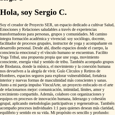
Hola, soy Sergio C.
Soy
el
creador
de
Proyecto
SER,
un
espacio
dedicado
a
cultivar
Salud,
Emociones
y
Relaciones
saludables
a
través
de
experiencias
transformadoras
para
personas,
grupos
y
comunidades.
Mi
camino
integra
formación
académica
y
vivencial:
soy
sociólogo,
docente,
facilitador
de
procesos
grupales,
instructor
de
yoga
y
acompañante
en
desarrollo
personal.
Desde
ahí,
diseño
espacios
donde
el
cuerpo,
la
consciencia
emocional
y
el
vínculo
humano
se
encuentran.
Facilito
Yoga
Tribal,
una
propuesta
propia
que
une
yoga,
movimiento
consciente,
energía
vital
y
sentido
de
tribu.
También
acompaño
grupos
de
Biodanza,
donde
la
música,
el
movimiento
y
la
conexión
humana
nos
devuelven
a
la
alegría
de
vivir.
Guío
Círculos
y
Retiros
de
Hombres,
espacios
seguros
para
explorar
vulnerabilidad,
fortaleza
interior
y
nuevas
formas
de
masculinidad
más
conscientes
y
sanas.
Junto
a
mi
pareja
impulso
VinculArte,
un
proyecto
enfocado
en
el
arte
de
relacionarnos
mejor:
comunicación,
intimidad,
límites,
amor
y
crecimiento
compartido.
Además,
colaboro
con
organizaciones
y
equipos
en
procesos
de
innovación
humana,
liderazgo
y
cohesión
grupal,
aplicando
metodologías
participativas
y
regenerativas.
También
acompaño
procesos
individuales
1:1
para
quienes
desean
más
claridad,
equilibrio
y
sentido
en
su
vida.
Mi
propósito
es
sencillo
y
profundo: