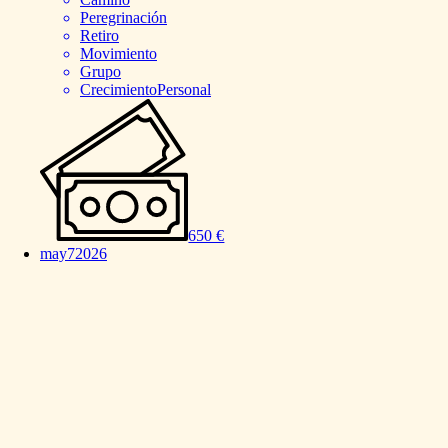
Peregrinación
Retiro
Movimiento
Grupo
CrecimientoPersonal
650 €
may
7
2026