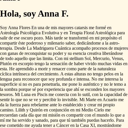
Hola, soy Anna F.
Soy
Anna
Flores
En
una
de
mis
mayores
catarsis
me
formé
en
Astrología
Psicológica
Evolutiva
y
en
Terapia
Floral
Astrológica
para
salir
de
ese
oscuro
pozo.
Más
tarde
se
transformó
en
mi
propósito
el
compartir
éste
poderoso
y
milenario
saber,
dedicándome
a
la
astro-
terapia.
Desde
La
Madriguera
Cuántica
acompaño
procesos
de
mujeres
con
ganas
de
reconquistar
su
poder
y
su
esencia
creativa
liberándose
de
todo
aquello
que
las
limita.
Con
mi
stellium
Sol,
Mercurio,
Venus,
Plutón
en
escorpio
tengo
la
sensación
de
haber
vivido
muchas
vidas
en
esta.
He
aprendido
a
morir
y
renacer
como
parte
de
la
naturaleza
cíclica
intrínseca
del
crecimiento.
A
estas
alturas
no
tengo
pelos
en
la
lengua
para
reconocer
que
soy
profunda
e
intensa.
No
me
interesa
la
superficie
si
no
es
para
penetrarla,
me
pone
lo
auténtico
y
no
le
temo
a
la
sombra
porque
sé
por
experiencia
que
ahí
se
esconden
los
mayores
tesoros.
Mi
Luna
en
Piscis
me
conecta
con
lo
sutil,
con
la
capacidad
de
sentir
lo
que
no
se
ve
y
percibir
lo
invisible.
Mi
Marte
en
Acuario
me
da
la
fuerza
para
rebelarme
ante
lo
establecido
y
crear
mi
propio
camino.
Lilith
y
Quirón
en
conjunción
en
mi
Medio
Cielo
me
recuerdan
cada
día
que
mi
misión
es
compartir
con
el
mundo
lo
que
a
mí
me
ha
servido
y
sanado,
para
que
tú
también
puedas
hacerlo.
Para
ese
cometido
me
ayuda
tener
a
Cáncer
en
la
Casa
XI,
mostrándome