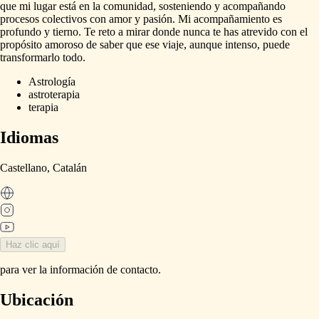
que
mi
lugar
está
en
la
comunidad,
sosteniendo
y
acompañando
procesos
colectivos
con
amor
y
pasión.
Mi
acompañamiento
es
profundo
y
tierno.
Te
reto
a
mirar
donde
nunca
te
has
atrevido
con
el
propósito
amoroso
de
saber
que
ese
viaje,
aunque
intenso,
puede
transformarlo
todo.
Astrología
astroterapia
terapia
Idiomas
Castellano,
Catalán
Haz clic aquí
para ver la información de contacto.
Ubicación